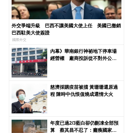
外交爭端升級 巴西不讓美國大使上任 美國已撤銷
巴西駐美大使簽證
國際外交
內幕》華南銀行神祕地下停車場
經營權 廠商投訴從不對外公開
招標恐罔顧股東權益
慈濟採購疫苗被擋 黃珊珊還原過
程 陳時中仇恨值燒成選情大火
年度已過2/3藍白卻仍刪凍全部預
算 蔡其昌不忍了：癱瘓國家！