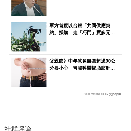
挾怨報復！
軍方首度以台銀「共同供應契
約」採購 走「巧門」買多元運
用行政用途無人機
父親節》中年爸爸腰圍超過90公
分要小心 胃腸科醫揭脂肪肝、
糖尿病、心血管疾病「連鎖危
機」
Recommended by
社群評論