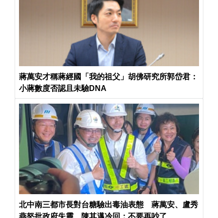
蔣萬安才稱蔣經國「我的祖父」胡佛研究所郭岱君：
小蔣數度否認且未驗DNA
北中南三都市長對台糖驗出毒油表態 蔣萬安、盧秀
燕怒批政府失靈 陳其邁冷回：不要再吵了