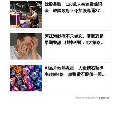
韓股暴跌 120萬人被追繳保證
金 韓國政府下令加強巡邏27座
大橋
阿茲海默症不只健忘、憂鬱恐是
早期警訊...精神科醫：4大策略降
低失智與憂鬱風險
AI晶片散熱救星 人造鑽石熱導
率超銅4倍 惠豐鑽石股價一周飆
升一倍
Recommended by