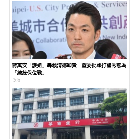
蔣萬安「護姐」轟賴清德卸責 藍委批賴打盧秀燕為
「總統保位戰」
政治