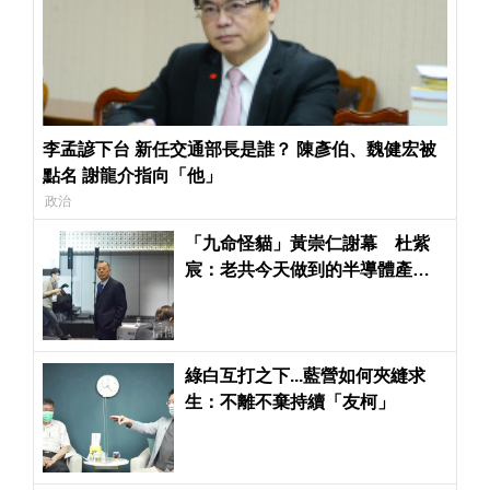
李孟諺下台 新任交通部長是誰？ 陳彥伯、魏健宏被
點名 謝龍介指向「他」
政治
「九命怪貓」黃崇仁謝幕 杜紫
宸：老共今天做到的半導體產
業，他是重要的功臣
綠白互打之下...藍營如何夾縫求
生：不離不棄持續「友柯」