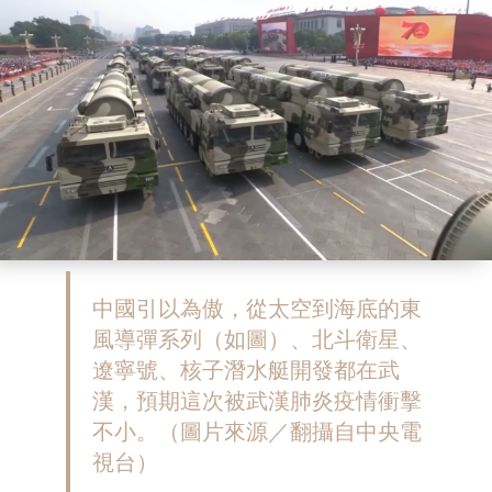
中國引以為傲，從太空到海底的東
風導彈系列（如圖）、北斗衛星、
遼寧號、核子潛水艇開發都在武
漢，預期這次被武漢肺炎疫情衝擊
不小。（圖片來源／翻攝自中央電
視台）