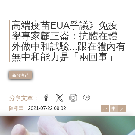
高端疫苗EUA爭議》免疫
學專家顧正崙：抗體在體
外做中和試驗...跟在體內有
無中和能力是「兩回事」
新冠疫苗
分享文章：
facebook
twitter
instagram
line
陳稚華
2021-07-22 09:02
小
中
大