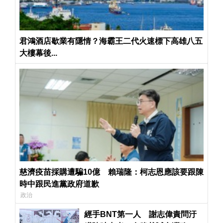
君鴻酒店歇業有隱情？海霸王二代火速標下高雄八五
大樓幕後...
慈濟疫苗採購遭騙10億 賴瑞隆：柯志恩應該要跟陳
時中跟民進黨政府道歉
政治
經手BNT第一人 謝志偉責問汙