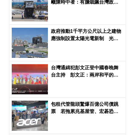
衊陳時中者：有膽栽贓台灣政
府，不敢問罪中共政權
政府推動1千平方公尺以上之建物
應強制設置太陽光電新制 光電
永續協會力挺
台灣通緝犯彭文正登中國春晚舞
台主持 彭文正：兩岸和平的一
大步
包租代管龍頭驚爆百億公司債跳
票 若拖累兆基屋管、宏碁恐淪
為最大苦主