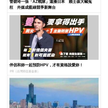
管碧玲一張「AZ戰隊」遠播日本 賴士葆大喊冤
枉 外媒成藍綠競爭新舞台
伴侶和妳一起預防HPV，才有資格說愛妳！
PR（台灣癌症基金會）