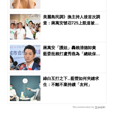
美麗島民調》換主持人後首次調
查：蔣萬安號召725上凱道被
51.8%台北市民認為不成功
蔣萬安「護姐」轟賴清德卸責
藍委批賴打盧秀燕為「總統保位
戰」
綠白互打之下...藍營如何夾縫求
生：不離不棄持續「友柯」
Recommended by