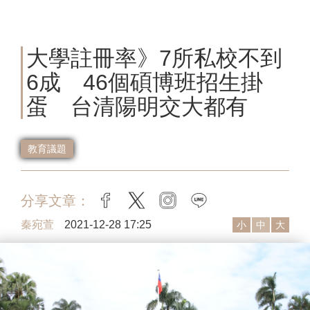
大學註冊率》7所私校不到
6成 46個碩博班招生掛
蛋 台清陽明交大都有
教育議題
分享文章：
facebook
twitter
instagram
line
秦宛萱
2021-12-28 17:25
小
中
大