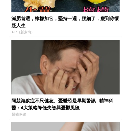
減肥首選，檸檬加它，堅持一週，腰細了，瘦到你懷
疑人生
PR（新素簡）
阿茲海默症不只健忘、憂鬱恐是早期警訊...精神科
醫：4大策略降低失智與憂鬱風險
醫療保健