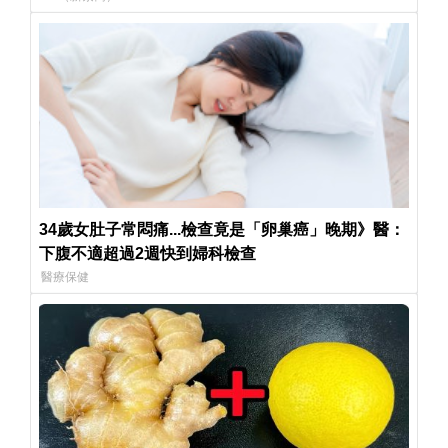
34歲女肚子常悶痛...檢查竟是「卵巢癌」晚期》醫：
下腹不適超過2週快到婦科檢查
醫療保健