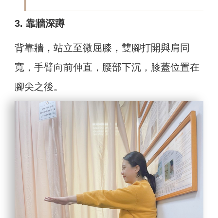
3. 靠牆深蹲
背靠牆，站立至微屈膝，雙腳打開與肩同
寬，手臂向前伸直，腰部下沉，膝蓋位置在
腳尖之後。