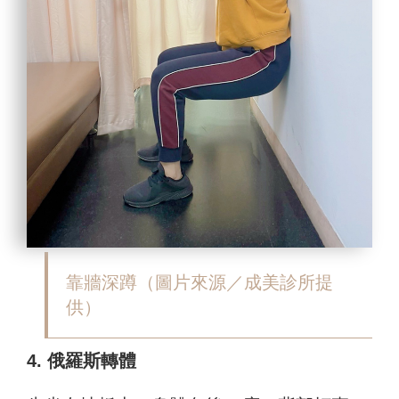
靠牆深蹲
（圖片來源／成美診所提
供）
4. 俄羅斯轉體