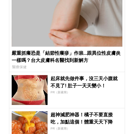
嚴重抓癢恐是「結節性癢疹」作祟...跟異位性皮膚炎
一樣嗎？台大皮膚科名醫找到新解方
醫療保健
起床就先做件事，沒三天小腹就
不見了! 肚子一天天變小！
PR（新素簡）
超神減肥神器！橘子不要直接
吃，加點這個！體重天天下降
PR（新素簡）