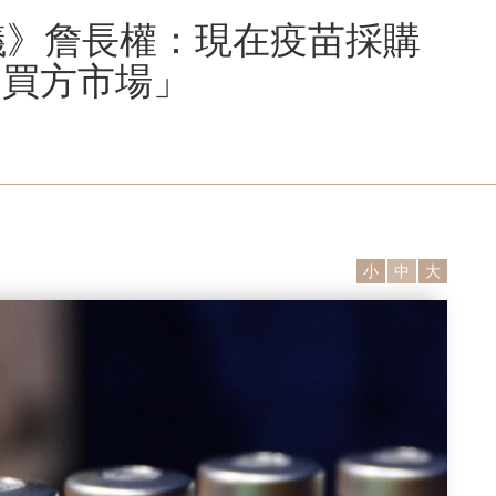
議》詹長權：現在疫苗採購
「買方市場」
小
中
大