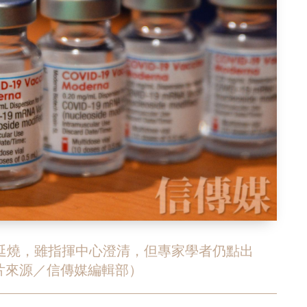
議延燒，雖指揮中心澄清，但專家學者仍點出
片來源／信傳媒編輯部）