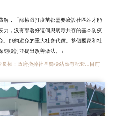
費解，「篩檢跟打疫苗都需要廣設社區站才能
疫力，沒有部署好這個與病毒共存的基本防疫
免、能夠避免的重大社會代價。整個國家和社
深刻檢討並提出改善做法。」
》詹長權：政府撤掉社區篩檢站應有配套...目前