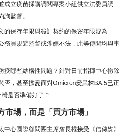
並成立疫苗採購調閱專案小組供立法委員調
約詢監督。
文的保存年限與簽訂契約的保密年限混為一
公務員規避監督或涉嫌不法，此等傳聞均與事
防疫哪些結構性問題？針對日前指揮中心撤除
，甚至擔憂面對Omicron變異株BA.5已正
台灣是否準備好了？
方市場，而是「買方市場」
太中心國際顧問團主席詹長權接受《信傳媒》