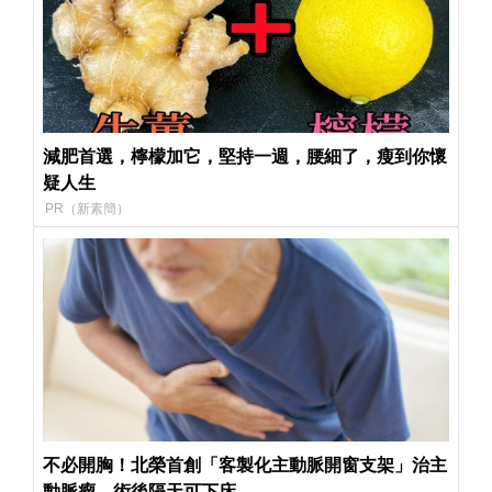
減肥首選，檸檬加它，堅持一週，腰細了，瘦到你懷
疑人生
PR（新素簡）
不必開胸！北榮首創「客製化主動脈開窗支架」治主
動脈瘤 術後隔天可下床