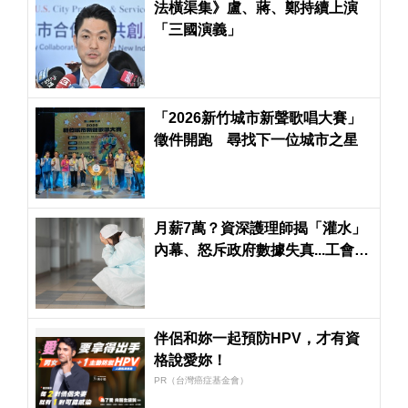
法橫渠集》盧、蔣、鄭持續上演
「三國演義」
「2026新竹城市新聲歌唱大賽」
徵件開跑 尋找下一位城市之星
月薪7萬？資深護理師揭「灌水」
內幕、怒斥政府數據失真...工會提
「3大訴求」盼改善
伴侶和妳一起預防HPV，才有資
格說愛妳！
PR（台灣癌症基金會）