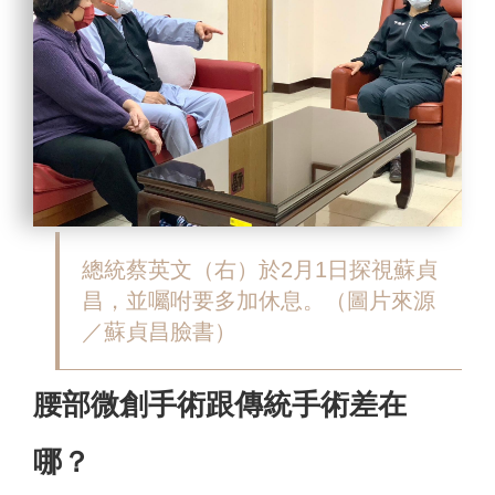
總統蔡英文
（右）
於2月1日探視蘇貞
昌，並囑咐要多加休息。
（圖片來源
／蘇貞昌臉書）
腰部微創手術跟傳統手術差在
哪？