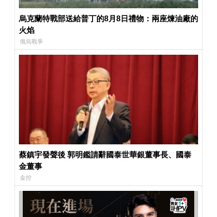
烏克蘭特戰部送給普丁的8月8日禮物：兩座煉油廠的
火焰
俄烏戰爭
蔡鎮宇發聲後 郭明鑑請辭國泰世華銀董事長、國泰
金董事
金控