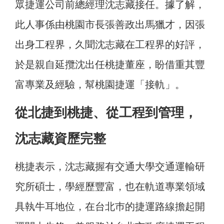
眾捷運公司前總經理沈志藏接任。據了解，
此人事係由桃園市長張善政出馬獵才，因張
出身工程界，久聞沈志藏在工程界的好評，
於是親自延攬沈出任桃捷董座，盼借重其豐
富專業及經驗，幫桃園捷運「接軌」。
從北捷到桃捷、從工程到管理，
沈志藏資歷完整
桃捷表示，沈志藏握有交通大學交通運輸研
究所碩士，學經歷豐富，也在軌道專業領域
具執牛耳地位，在台北巿的捷運路線擔起開