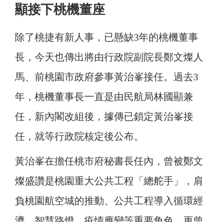
顯接下桃機董座
除了桃捷有新人事，已懸缺3年的桃機董事
長，今天也傳出將由行政院副院長鄭文燦人
馬、前桃園市政府參事黃治峯接任。過去3
年，桃機董事長一直是由民航局林國顯兼
任，新內閣改組後，據傳已鎖定黃治峯接
任，就等行政院核定後公布。
黃治峯在擔任桃市府秘書長任內，曾被鄭文
燦盛讚是桃園重大公共工程「總舵手」，肩
負桃園航空城的推動、公共工程導入循環經
濟、智慧路燈、疫情應變等重要角色，更曾