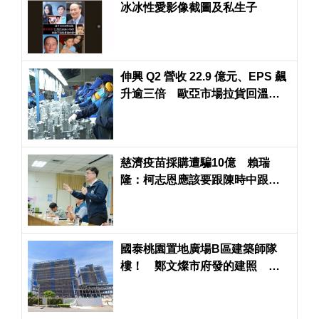
冰冰性愛影像截圖及私生子
伸興 Q2 營收 22.9 億元、EPS 飆
升逾三倍 歐亞市場拉貨回溫助
攻
慈濟疫苗採購遭騙10億 賴瑞
隆：柯志恩應該要跟陳時中跟民
進黨政府道歉
國泰桃園置地廣場B區建築師隊
樓！ 鄭文燦市府發的建照 張
善政市府不發使用執照