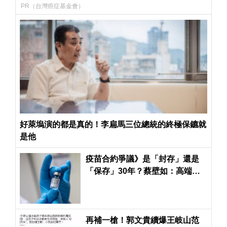
PR（台灣癌症基金會）
好萊塢演的都是真的！李扁馬三位總統的終極保鑣就
是他
疫苗合約爭議》是「封存」還是
「保存」30年？蔡壁如：高端
EUA食藥署尚未決定是否公開
再補一槍！郭文貴續爆王岐山范