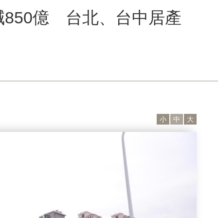
減850億 台北、台中居產
小
中
大