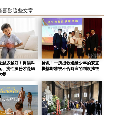
能喜歡這些文章
吃越多越好！胃腸科
搶救！一所拯救邊緣少年的安置
元、抗性澱粉才是腸
機構即將被不合時宜的制度摧毀
大餐」