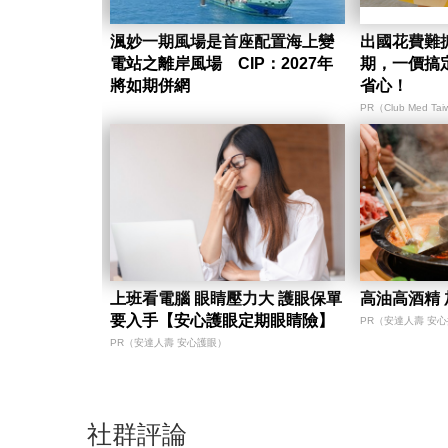
渢妙一期風場是首座配置海上變
出國花費難
電站之離岸風場 CIP：2027年
期，一價搞
將如期併網
省心！
PR（Club Med Ta
上班看電腦 眼睛壓力大 護眼保單
高油高酒精
要入手【安心護眼定期眼睛險】
PR（安達人壽 安
PR（安達人壽 安心護眼）
社群評論