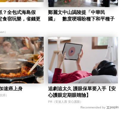
抓？全包式海島假
鄭麗文中山謁陵提「中華民
定食宿玩樂，省錢更
國」 數度哽咽盼種下和平種子
iwan）
 加速癌上身
追劇追太久 護眼保單要入手【安
心護眼定期眼睛險】
心抗癌）
PR（安達人壽 安心護眼）
Recommended by