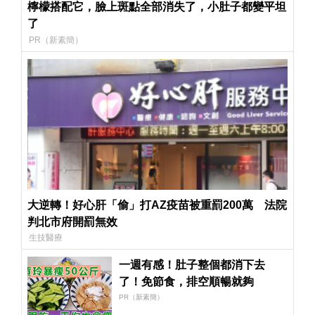
檸檬搭配它，臉上斑點全部消失了，小肚子都變平坦
了
PR（新素簡）
大逆轉！好心肝「偷」打AZ疫苗被重罰200萬 法院
判北市府開罰無效
生技醫療
一週有感！肚子整個都消下去
了！免節食，排空順暢就夠
PR（新素簡）