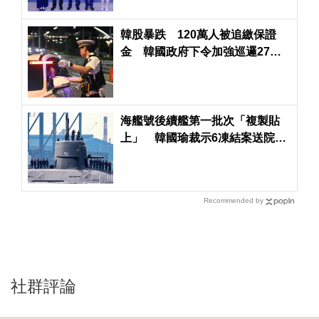
韓股暴跌 120萬人被追繳保證
金 韓國政府下令加強巡邏27座
大橋
海艦號後續艦第一批次「複製貼
上」 韓國瑜裁示6凍結案送院會
表決
Recommended by
社群評論