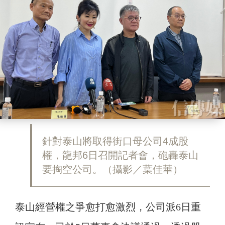
針對泰山將取得街口母公司4成股
權，龍邦6日召開記者會，砲轟泰山
要掏空公司。（攝影／葉佳華）
泰山經營權之爭愈打愈激烈，公司派6日重