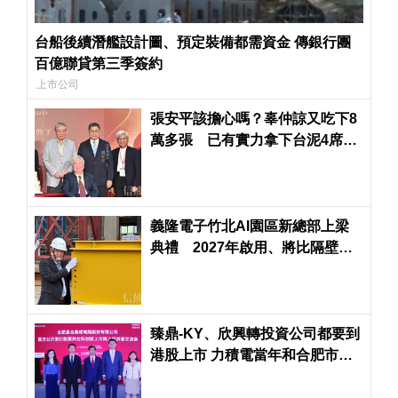
台船後續潛艦設計圖、預定裝備都需資金 傳銀行團
百億聯貸第三季簽約
上市公司
張安平該擔心嗎？辜仲諒又吃下8
萬多張 已有實力拿下台泥4席董
事
義隆電子竹北AI園區新總部上梁
典禮 2027年啟用、將比隔壁緯
創大樓高
臻鼎-KY、欣興轉投資公司都要到
港股上市 力積電當年和合肥市政
府合資的晶合集成已獲准到港掛
牌