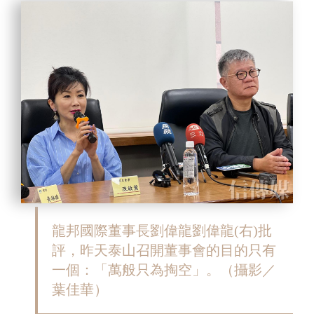
龍邦國際董事長劉偉龍劉偉龍(右)批
評，昨天泰山召開董事會的目的只有
一個：「萬般只為掏空」。
（攝影／
葉佳華）