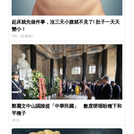
起床就先做件事，沒三天小腹就不見了! 肚子一天天
變小！
PR（新素簡）
鄭麗文中山謁陵提「中華民國」 數度哽咽盼種下和
平種子
政治