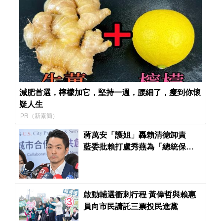
減肥首選，檸檬加它，堅持一週，腰細了，瘦到你懷
疑人生
PR（新素簡）
蔣萬安「護姐」轟賴清德卸責
藍委批賴打盧秀燕為「總統保位
戰」
啟動輔選衝刺行程 黃偉哲與賴惠
員向市民請託三票投民進黨