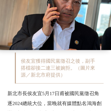
侯友宜獲得國民黨徵召之後，副手
搭檔卻接二連三被婉拒。（圖片來
源／新北市府提供）
新北市長侯友宜5月17日甫被國民黨徵召角
逐2024總統大位，當晚就有媒體點名鴻海創