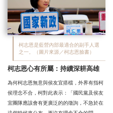
柯志恩是藍營內部最適合的副手人選
之一。（圖片來源／柯志恩臉書）
柯志恩心有所屬：持續深耕高雄
為何柯志恩無意與侯友宜搭檔，外界有指柯
侯理念不合，柯對此表示：「國民黨及侯友
宜團隊應該會有更廣泛的的徵詢，不急於在