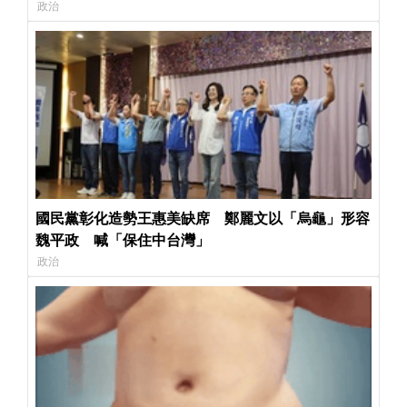
政治
國民黨彰化造勢王惠美缺席 鄭麗文以「烏龜」形容
魏平政 喊「保住中台灣」
政治