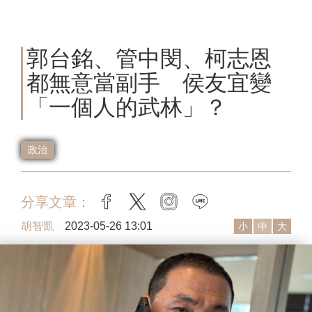
郭台銘、管中閔、柯志恩
都無意當副手 侯友宜變
「一個人的武林」？
政治
分享文章：
facebook
twitter
instagram
line
胡智凱
2023-05-26 13:01
小
中
大