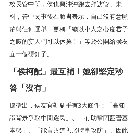
校長管中閔，侯也興沖沖跑去拜訪管。未
料，管中閔事後在臉書表示，自己沒有意願
參與任何選舉，更稱「總以小人之心度君子
之腹的妄人們可以休矣！」等於公開給侯友
宜一個硬釘子。
「侯柯配」最互補！她卻堅定秒
答「沒有」
據指出，侯友宜對副手有3大條件：「高知
識背景爭取中間選民」、「有助鞏固藍營基
本盤」、「能言善道善於時事攻防」。因此