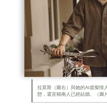
拉莫斯（圖右）與她的AI虛擬情
戀，還宣稱兩人已經結婚。（圖片來源