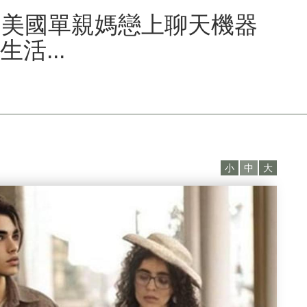
？美國單親媽戀上聊天機器
活...
小
中
大