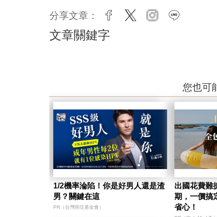
分享文章：
facebook
twitter
instagram
line
文章關鍵字
您也可
1/2機率淪陷！你是好男人還是渣
出國花費難
男？關鍵在這
期，一價搞
省心！
PR（台灣癌症基金會）