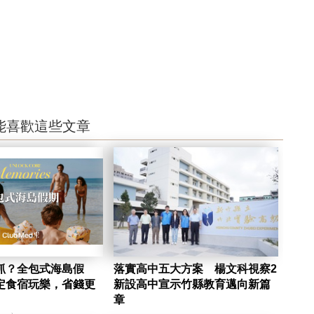
能喜歡這些文章
抓？全包式海島假
落實高中五大方案 楊文科視察2
定食宿玩樂，省錢更
新設高中宣示竹縣教育邁向新篇
章