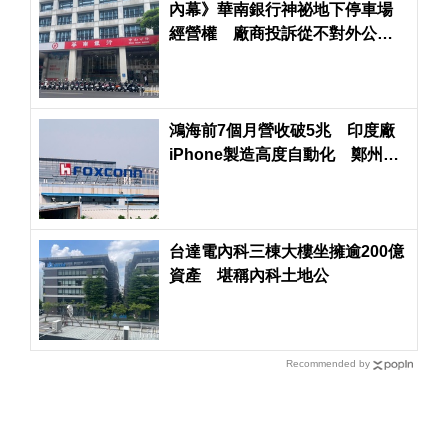
內幕》華南銀行神祕地下停車場
經營權 廠商投訴從不對外公開
招標恐罔顧股東權益
鴻海前7個月營收破5兆 印度廠
iPhone製造高度自動化 鄭州生
產線大量減少
台達電內科三棟大樓坐擁逾200億
資產 堪稱內科土地公
Recommended by