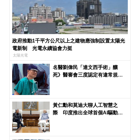
政府推動1千平方公尺以上之建物應強制設置太陽光
電新制 光電永續協會力挺
太陽光電
名醫劉偉民「達文西手術」釀
死》醫審會三度認定有違常規
醫界分歧浮上檯面
黃仁勳和莫迪大聊人工智慧之
際 印度推出全球首個AI驅動反
無人機防衛系統