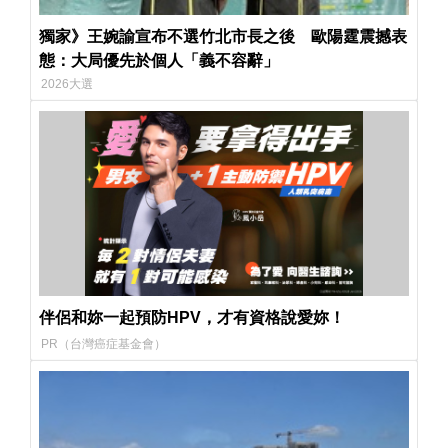
獨家》王婉諭宣布不選竹北市長之後 歐陽霆震撼表
態：大局優先於個人「義不容辭」
2026大選
伴侶和妳一起預防HPV，才有資格說愛妳！
PR（台灣癌症基金會）