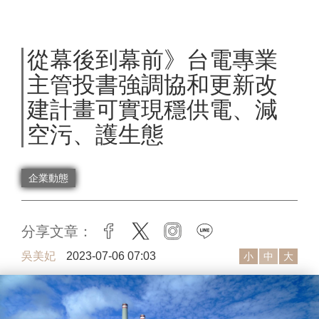
從幕後到幕前》台電專業
主管投書強調協和更新改
建計畫可實現穩供電、減
空污、護生態
企業動態
分享文章：
facebook
twitter
instagram
line
吳美妃
2023-07-06 07:03
小
中
大