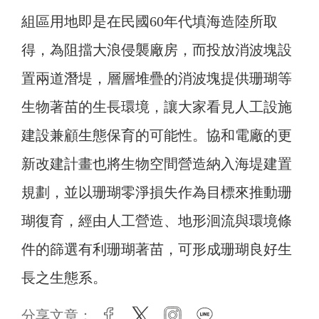
組區用地即是在民國60年代填海造陸所取
得，為阻擋大浪侵襲廠房，而投放消波塊設
置兩道潛堤，層層堆疊的消波塊提供珊瑚等
生物著苗的生長環境，讓大家看見人工設施
建設兼顧生態保育的可能性。協和電廠的更
新改建計畫也將生物空間營造納入海堤建置
規劃，並以珊瑚零淨損失作為目標來推動珊
瑚復育，經由人工營造、地形洄流與環境條
件的篩選有利珊瑚著苗，可形成珊瑚良好生
長之生態系。
分享文章：
facebook
twitter
instagram
line