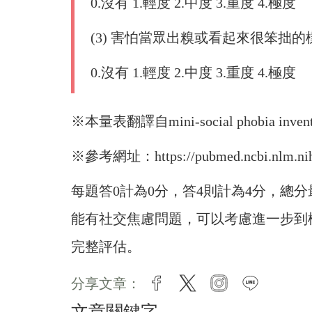
0.沒有 1.輕度 2.中度 3.重度 4.極度
(3) 害怕當眾出糗或看起來很笨拙
0.沒有 1.輕度 2.中度 3.重度 4.極度
※本量表翻譯自mini-social phobia invento
※參考網址：https://pubmed.ncbi.nlm.nih.
每題答0計為0分，答4則計為4分，總
能有社交焦慮問題，可以考慮進一步到
完整評估。
分享文章：
facebook
twitter
instagram
line
文章關鍵字