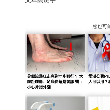
您也可
暑假旅遊狂走痛到寸步難行？ 大
愛滋公費Pr
腳趾腫痛、足底長繭是警訊 醫：
人可以用？
小心拇指外翻