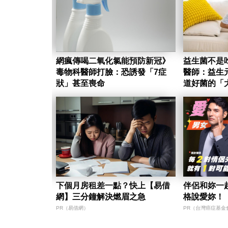
網瘋傳喝二氧化氯能預防新冠》
益生菌不是
毒物科醫師打臉：恐誘發「7症
醫師：益生
狀」甚至喪命
道好菌的「
下個月房租差一點？快上【易借
伴侶和妳一
網】三分鐘解決燃眉之急
格說愛妳！
PR（易借網）
PR（台灣癌症基金