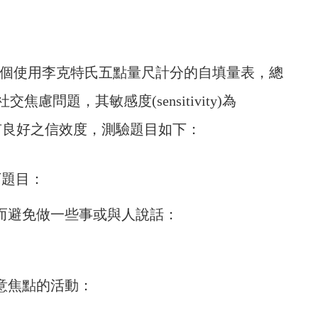
nventory)是一個使用李克特氏五點量尺計分的自填量表，總
問題，其敏感度(sensitivity)為
90%，具有良好之信效度，測驗題目如下：
下題目：
糗而避免做一些事或與人說話：
注意焦點的活動：