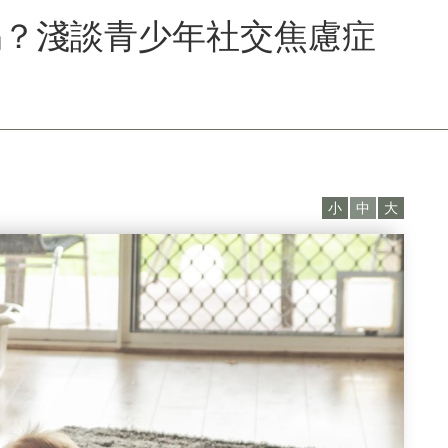
嗎？淺談青少年社交焦慮症
小
中
大