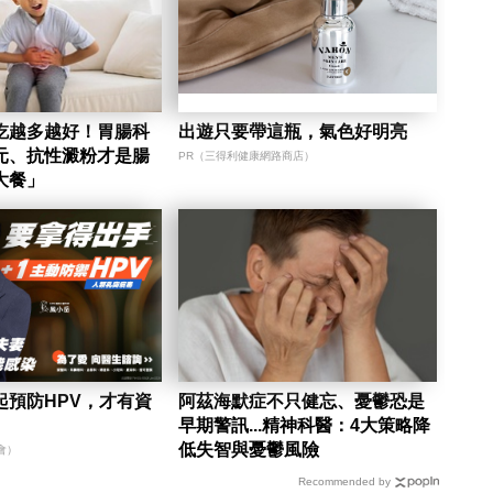
吃越多越好！胃腸科
出遊只要帶這瓶，氣色好明亮
元、抗性澱粉才是腸
PR（三得利健康網路商店）
大餐」
起預防HPV，才有資
阿茲海默症不只健忘、憂鬱恐是
早期警訊...精神科醫：4大策略降
低失智與憂鬱風險
會）
Recommended by