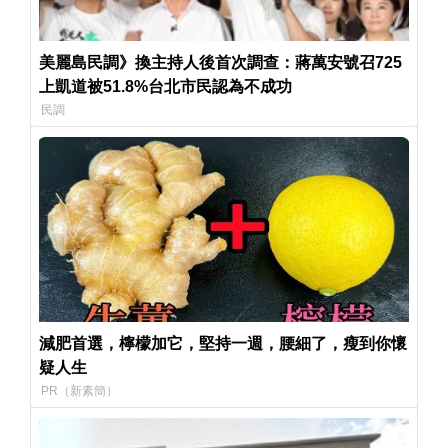
美麗島民調》換主持人後首次調查：蔣萬安號召725
上凱道被51.8%台北市民認為不成功
民調
減肥首選，檸檬加它，堅持一週，腰細了，瘦到你懷
疑人生
PR（新素簡）