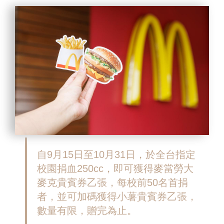
自9月15日至10月31日，於全台指定
校園捐血250cc，即可獲得麥當勞大
麥克貴賓券乙張，每校前50名首捐
者，並可加碼獲得小薯貴賓券乙張，
數量有限，贈完為止。