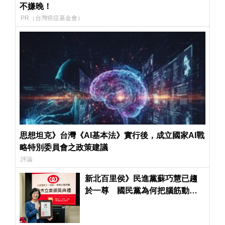
不嫌晚！
PR（台灣癌症基金會）
思想坦克》台灣《AI基本法》實行後，成立國家AI戰
略特別委員會之政策建議
評論
新北百里侯》民進黨蘇巧慧已趨
於一尊 國民黨為何把腦筋動到
盛治仁？