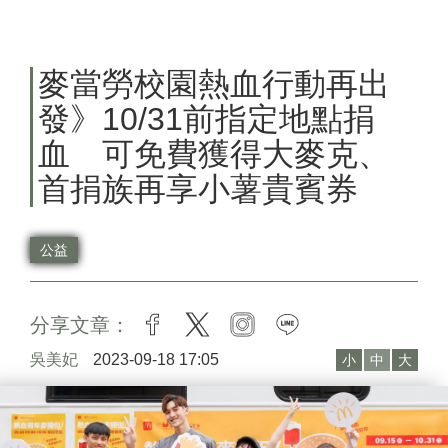
麥當勞校園熱血行動再出
發》10/31前指定地點捐
血 可免費獲得大麥克、
首捐族再享小薯貴賓券
公益
分享文章：
facebook
twitter
instagram
line
吳美妃
2023-09-18 17:05
小
中
大