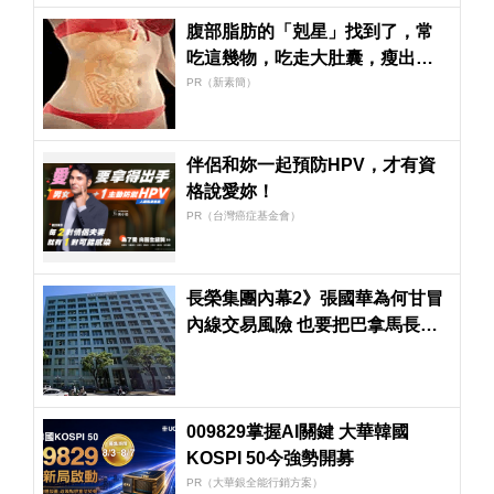
腹部脂肪的「剋星」找到了，常
吃這幾物，吃走大肚囊，瘦出小
蠻腰
PR（新素簡）
伴侶和妳一起預防HPV，才有資
格說愛妳！
PR（台灣癌症基金會）
長榮集團內幕2》張國華為何甘冒
內線交易風險 也要把巴拿馬長榮
國際手中股票賣給自己？
009829掌握AI關鍵 大華韓國
KOSPI 50今強勢開募
PR（大華銀全能行銷方案）