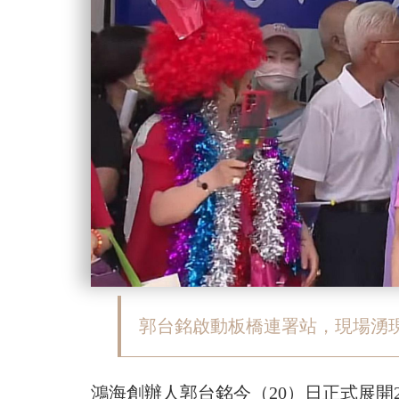
郭台銘啟動板橋連署站，現場湧
鴻海創辦人郭台銘今（20）日正式展開2