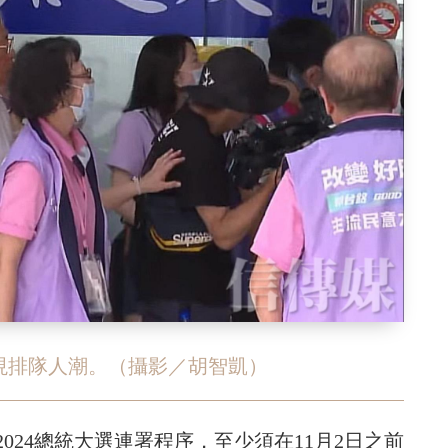
現排隊人潮。（攝影／胡智凱）
024總統大選連署程序，至少須在11月2日之前