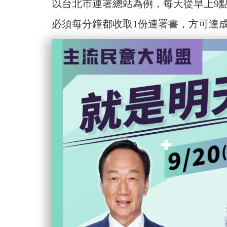
以台北市連署總站為例，每天從早上9點
必須每分鐘都收取1份連署書，方可達