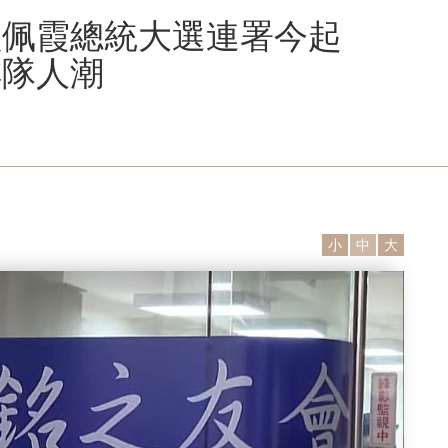
賴佩霞總統大選連署今起
排隊人潮
小
中
大