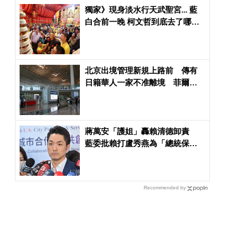
獨家》現身淡水行天武聖宮... 藍
白合前一晚 柯文哲到底去了哪
裡？
北京出境管理新規上路前 傳有
日籍華人一家不准離境 菲爾茲
獎得主堅不回中國
蔣萬安「護姐」轟賴清德卸責
藍委批賴打盧秀燕為「總統保位
戰」
Recommended by