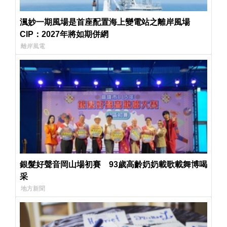
渢妙一期風場是首座配置海上變電站之離岸風場
CIP：2027年將如期併網
離岸風電
銀髮好聲音岡山場初賽 93歲高齡奶奶載歌載舞博喝
采
地方新聞