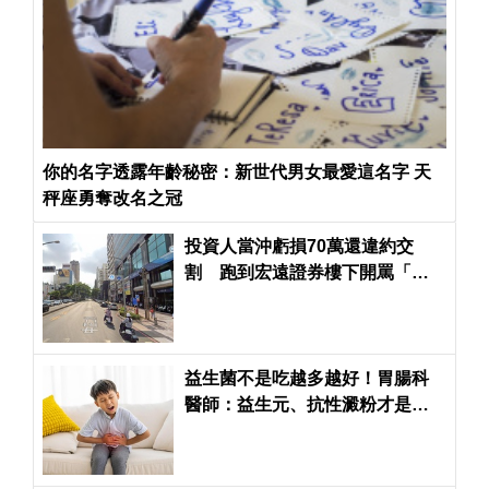
你的名字透露年齡秘密：新世代男女最愛這名字 天
秤座勇奪改名之冠
投資人當沖虧損70萬還違約交
割 跑到宏遠證券樓下開罵「手
續費你們要拿，血你們要吸」
益生菌不是吃越多越好！胃腸科
醫師：益生元、抗性澱粉才是腸
道好菌的「大餐」