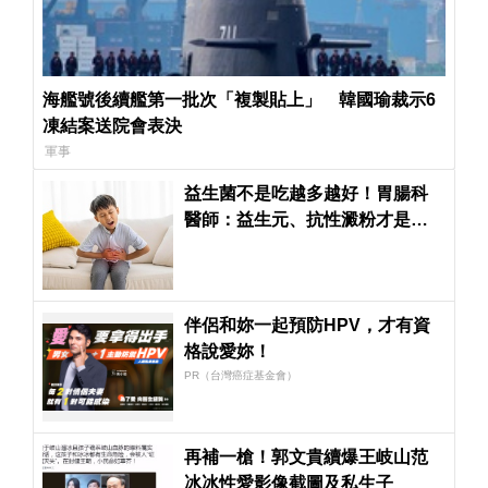
海艦號後續艦第一批次「複製貼上」 韓國瑜裁示6
凍結案送院會表決
軍事
益生菌不是吃越多越好！胃腸科
醫師：益生元、抗性澱粉才是腸
道好菌的「大餐」
伴侶和妳一起預防HPV，才有資
格說愛妳！
PR（台灣癌症基金會）
再補一槍！郭文貴續爆王岐山范
冰冰性愛影像截圖及私生子