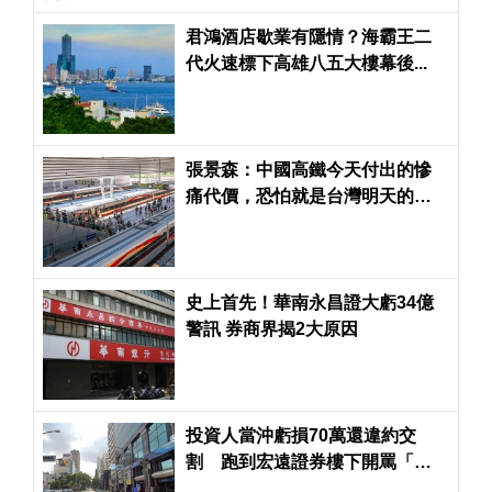
君鴻酒店歇業有隱情？海霸王二
代火速標下高雄八五大樓幕後...
張景森：中國高鐵今天付出的慘
痛代價，恐怕就是台灣明天的昂
貴學費
史上首先！華南永昌證大虧34億
警訊 券商界揭2大原因
投資人當沖虧損70萬還違約交
割 跑到宏遠證券樓下開罵「手
續費你們要拿，血你們要吸」