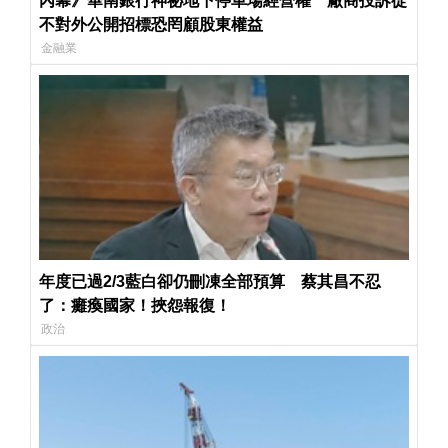
內幕》華南銀行神祕地下停車場經營權 廠商投訴從
不對外公開招標恐罔顧股東權益
金融業
年度已過2/3藍白卻仍刪凍全部預算 蔡其昌不忍
了：癱瘓國家！挾怨報復！
政治