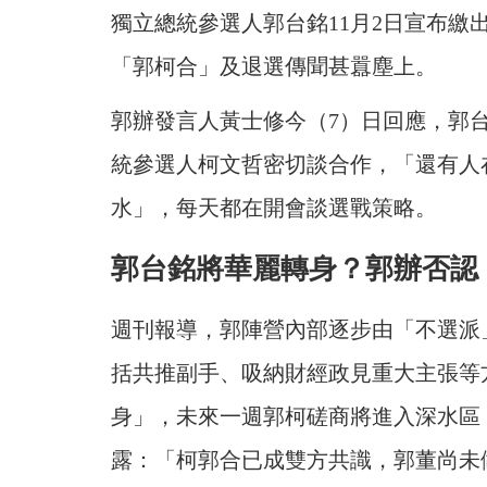
獨立總統參選人郭台銘11月2日宣布繳
「郭柯合」及退選傳聞甚囂塵上。
郭辦發言人黃士修今（7）日回應，郭
統參選人柯文哲密切談合作，「還有人
水」，每天都在開會談選戰策略。
郭台銘將華麗轉身？郭辦否認
週刊報導，郭陣營內部逐步由「不選派
括共推副手、吸納財經政見重大主張等
身」，未來一週郭柯磋商將進入深水區
露：「柯郭合已成雙方共識，郭董尚未