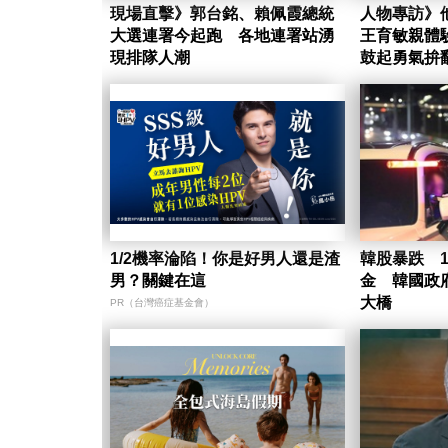
現場直擊》郭台銘、賴佩霞總統
人物專訪》
大選連署今起跑 各地連署站湧
王育敏親體
現排隊人潮
鼓起勇氣拚
1/2機率淪陷！你是好男人還是渣
韓股暴跌 1
男？關鍵在這
金 韓國政
大橋
PR（台灣癌症基金會）