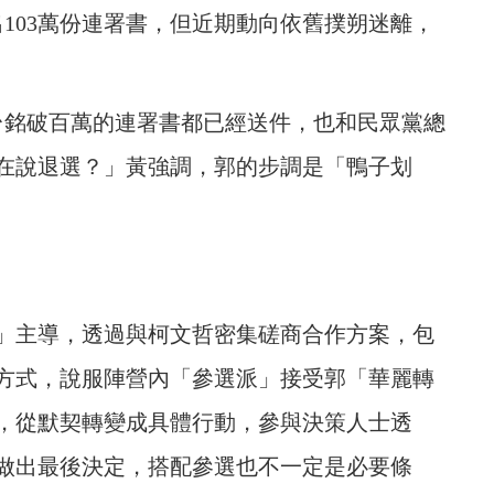
出103萬份連署書，但近期動向依舊撲朔迷離，
台銘破百萬的連署書都已經送件，也和民眾黨總
在說退選？」黃強調，郭的步調是「鴨子划
」主導，透過與柯文哲密集磋商合作方案，包
方式，說服陣營內「參選派」接受郭「華麗轉
，從默契轉變成具體行動，參與決策人士透
做出最後決定，搭配參選也不一定是必要條