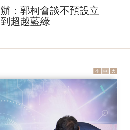
郭辦：郭柯會談不預設立
大到超越藍綠
小
中
大