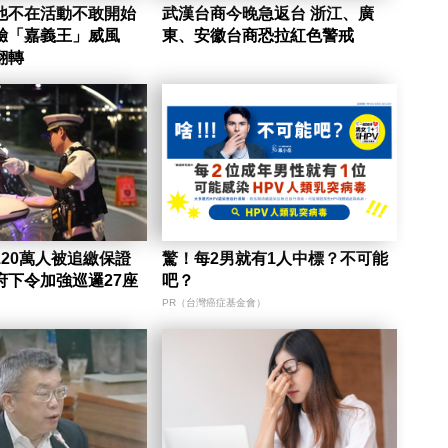
他不在活動不敢開始
武漢台商今晚急返台 浙江、廣
驗「嘉義王」威風
東、安徽台商恐拉紅色警戒
翻轉
20萬人被追繳保證
驚！每2男就有1人中標？不可能
府下令加強巡邏27座
吧？
PR（台灣癌症基金會）