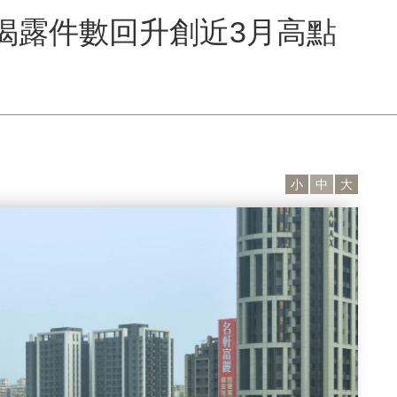
揭露件數回升創近3月高點
小
中
大