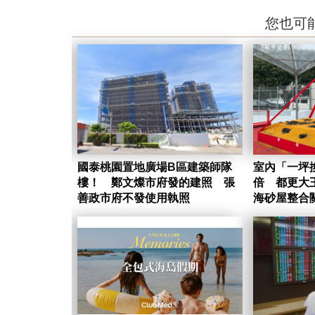
您也可
國泰桃園置地廣場B區建築師隊
室內「一坪
樓！ 鄭文燦市府發的建照 張
倍 都更大
善政市府不發使用執照
海砂屋整合