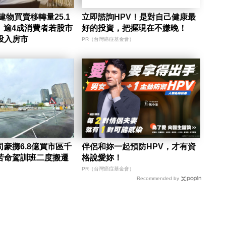
建物買賣移轉量25.1
立即諮詢HPV！是對自己健康最
棟 逾4成消費者若股市
好的投資，把握現在不嫌晚！
投入房市
PR（台灣癌症基金會）
豪擲6.8億買市區千
伴侶和妳一起預防HPV，才有資
苦命駕訓班二度搬遷
格說愛妳！
PR（台灣癌症基金會）
Recommended by