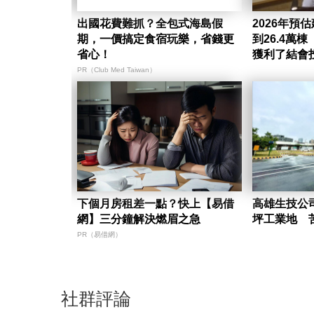
出國花費難抓？全包式海島假
2026年預估
期，一價搞定食宿玩樂，省錢更
到26.4萬
省心！
獲利了結會
PR（Club Med Taiwan）
下個月房租差一點？快上【易借
高雄生技公司
網】三分鐘解決燃眉之急
坪工業地 
PR（易借網）
社群評論