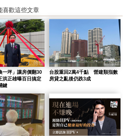
能喜歡這些文章
換一坪」讓房價翻30
台股重回2萬4千點 營建類指數
王洪正雄曝百日搞定
房貸之亂後仍跌3成
關鍵