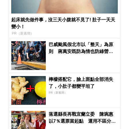
起床就先做件事，沒三天小腹就不見了! 肚子一天天
變小！
PR（新素簡）
巴威颱風假北市以「整天」為原
則 蔣萬安既防為情也防綠營圍
剿
檸檬搭配它，臉上斑點全部消失
了，小肚子都變平坦了
PR（新素簡）
落選縣長再戰宜蘭立委 陳琬惠
以7％選票當起點 運用不區分擴
大服務選民