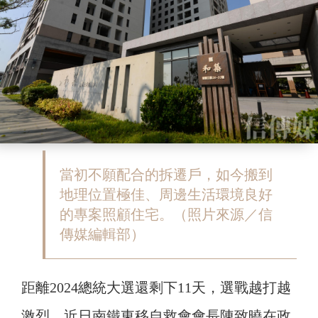
當初不願配合的拆遷戶，如今搬到
地理位置極佳、周邊生活環境良好
的專案照顧住宅。（照片來源／信
傳媒編輯部）
距離2024總統大選還剩下11天，選戰越打越
激烈。近日南鐵東移自救會會長陳致曉在政