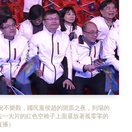
情況不樂觀，國民黨侯趙的開票之夜，到場的
去一大片的紅色空椅子上面還放著孤零零的
直播）