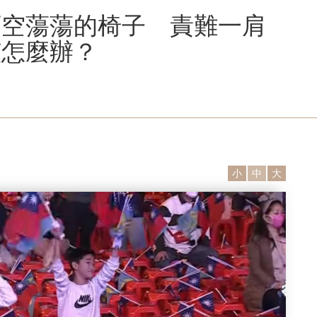
下空蕩蕩的椅子 責難一肩
該怎麼辦？
小
中
大