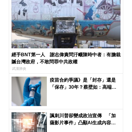
經手BNT第一人 謝志偉責問汙衊陳時中者：有膽栽
贓台灣政府，不敢問罪中共政權
武漢肺炎
疫苗合約爭議》是「封存」還是
「保存」30年？蔡壁如：高端
EUA食藥署尚未決定是否公開
諷刺川普卻變成政治宣傳 「加
薩影片事件」凸顯AI生成內容的
倫理困境