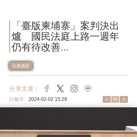
「臺版柬埔寨」案判決出
爐 國民法庭上路一週年
仍有待改善...
社會議題
分享文章：
facebook
twitter
instagram
line
許榛玲
2024-02-02 15:29
小
中
大