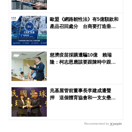
歐盟《網路韌性法》有5億額款和
產品召回處分 台商要打造垂直
整合法遵力避風險
慈濟疫苗採購遭騙10億 賴瑞
隆：柯志恩應該要跟陳時中跟民
進黨政府道歉
兆基屋管前董事長李建成遭聲
押 這個體育協會和一支女壘隊
也受到波及
Recommended by