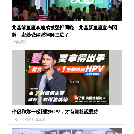
兆基前董座李建成被聲押同晚 兆基新董座宣布閃
辭 宏碁恐得派律師進駐了
社會議題
伴侶和妳一起預防HPV，才有資格說愛妳！
PR（台灣癌症基金會）