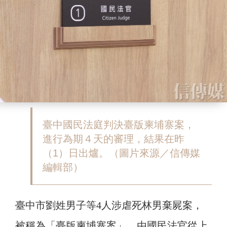
臺中國民法庭判決臺版柬埔寨案，
進行為期４天的審理，結果在昨
（1）日出爐。（圖片來源／信傳媒
編輯部）
臺中市劉姓男子等4人涉虐死林男棄屍案，
被稱為「臺版柬埔寨案」，由國民法官從上