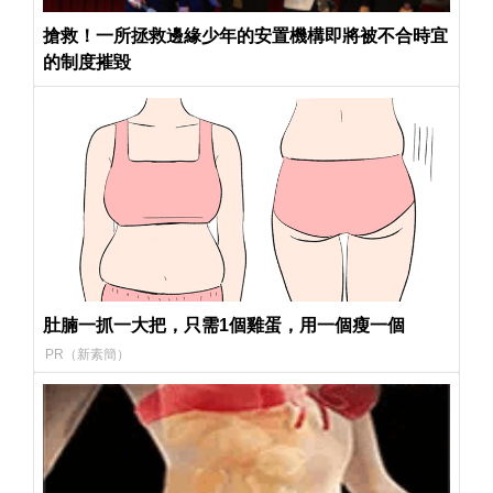
搶救！一所拯救邊緣少年的安置機構即將被不合時宜
的制度摧毀
肚腩一抓一大把，只需1個雞蛋，用一個瘦一個
PR（新素簡）