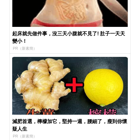
起床就先做件事，沒三天小腹就不見了! 肚子一天天
變小！
PR（新素簡）
減肥首選，檸檬加它，堅持一週，腰細了，瘦到你懷
疑人生
PR（新素簡）