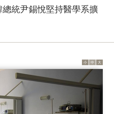
韓總統尹錫悅堅持醫學系擴
小
中
大