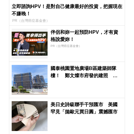
立即諮詢HPV！是對自己健康最好的投資，把握現在
不嫌晚！
PR（台灣癌症基金會）
伴侶和妳一起預防HPV，才有資
格說愛妳！
PR（台灣癌症基金會）
國泰桃園置地廣場B區建築師隊
樓！ 鄭文燦市府發的建照 張
善政市府不發使用執照
美日史詩級聯手干預匯市 美國
罕見「拋歐元買日圓」震撼匯市