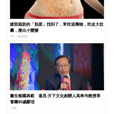
腹部脂肪的「剋星」找到了，常吃這幾物，吃走大肚
囊，瘦出小蠻腰
PR（新素簡）
書生報國典範 遠見‧天下文化創辦人高希均教授享
耆壽90歲辭世
人物