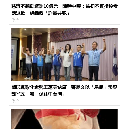
慈濟不聽勸遭詐10億元 陳時中嘆：當初不實指控者
應道歉 綠轟藍「詐團共犯」
政治
國民黨彰化造勢王惠美缺席 鄭麗文以「烏龜」形容
魏平政 喊「保住中台灣」
政治