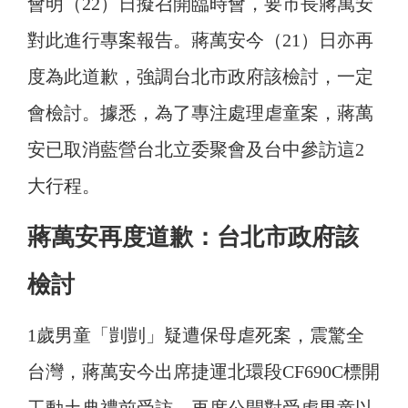
會明（22）日擬召開臨時會，要市長蔣萬安
對此進行專案報告。
蔣萬安今（21）日亦再
度為此道歉，強調台北市政府該檢討，一定
會檢討。
據悉，為了專注處理虐童案，蔣萬
安已取消藍營台北立委聚會及台中參訪這2
大行程。
蔣萬安再度道歉：台北市政府該
檢討
1歲男童「剴剴」疑遭保母虐死案，震驚全
台灣，蔣萬安今出席捷運北環段CF690C標開