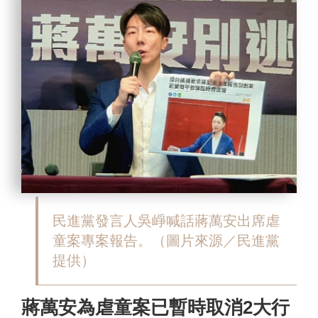
民進黨發言人吳崢喊話蔣萬安出席虐
童案專案報告。（圖片來源／民進黨
提供）
蔣萬安為虐童案已暫時取消2大行