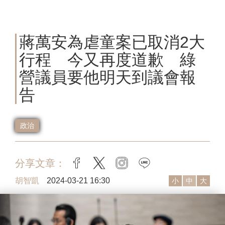
蔣萬安為虐童案已取消2大
行程 今又再度道歉 綠
營議員要他明天到議會報
告
政治
分享文章：
facebook
twitter
instagram
line
胡智凱
2024-03-21 16:30
小
中
大