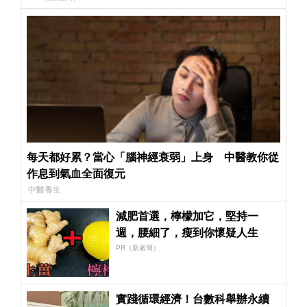
每天都好累？當心「腦神經衰弱」上身 中醫教你從
作息到氣血全面復元
中醫養生
減肥首選，檸檬加它，堅持一
週，腰細了，瘦到你懷疑人生
PR（新素簡）
實踐循環經濟！台數科舉辦永續