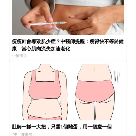
瘦瘦針會導致肌少症？中醫師提醒：瘦得快不等於健
康 當心肌肉流失加速老化
中醫養生
肚腩一抓一大把，只需1個雞蛋，用一個瘦一個
PR（新素簡）