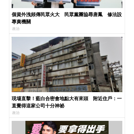
個資外洩頻傳民眾火大 民眾黨團協尋唐鳳 修法設
專責機關
政治
現場直擊！藍白合密會地點大有來頭 附近住戶：一
直覺得這家公司十分神祕
政治