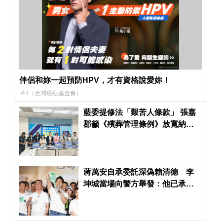
伴侶和妳一起預防HPV，才有資格說愛妳！
PR（台灣癌症基金會）
藍委提修法「艱苦人條款」 張嘉
郡籲《殯葬管理條例》放寬納中
低收入戶
蔣萬安自承委託深偽賴清德 李
坤城當場向警方舉發：他已承認
教唆犯罪