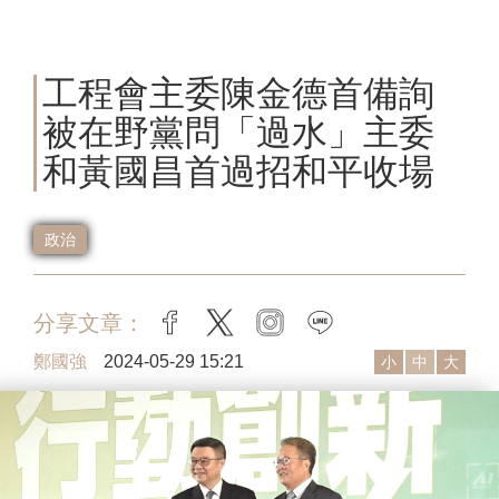
工程會主委陳金德首備詢
被在野黨問「過水」主委
和黃國昌首過招和平收場
政治
分享文章：
facebook
twitter
instagram
line
鄭國強
2024-05-29 15:21
小
中
大