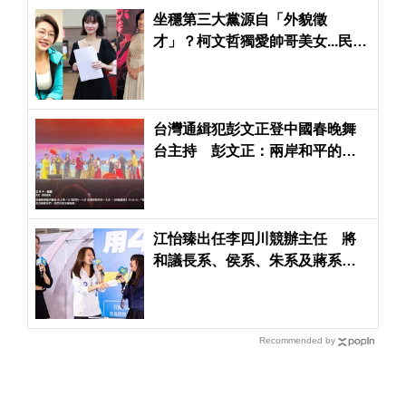
坐穩第三大黨源自「外貌徵
才」？柯文哲獨愛帥哥美女...民眾
黨囊括主播、模特
台灣通緝犯彭文正登中國春晚舞
台主持 彭文正：兩岸和平的一
大步
江怡臻出任李四川競辦主任 將
和議長系、侯系、朱系及蔣系整
合戰力
Recommended by