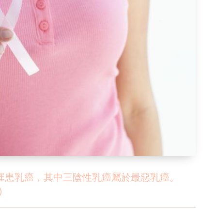
人罹患乳癌，其中三陰性乳癌屬於最惡乳癌。
C）