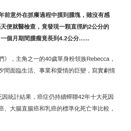
3年前意外在抓癢過程中摸到腫塊，雖沒有感
天便就醫檢查，竟發現一顆直徑約2公分的
月期間腫瘤竟長到4.2公分......
，主角之一的40歲單身粉領族Rebecca，
夕間面臨生活、事業和愛情的巨變，寫實劇情
死因統計結果，癌症仍持續蟬聯42年十大死因
癌、大腸直腸癌和乳癌的標準化死亡率比較，