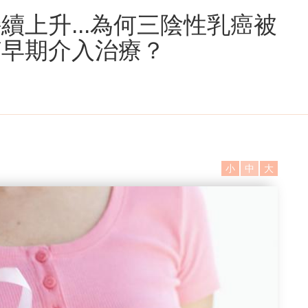
續上升...為何三陰性乳癌被
何早期介入治療？
小
中
大