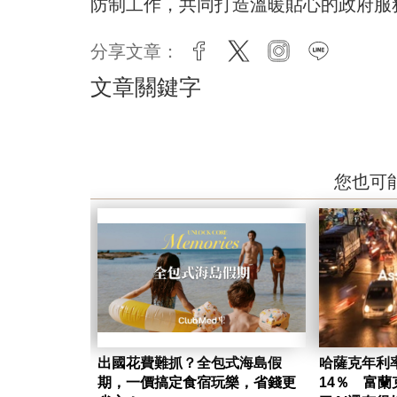
防制工作，共同打造溫暖貼心的政府服
分享文章：
facebook
twitter
instagram
line
文章關鍵字
您也可
出國花費難抓？全包式海島假
哈薩克年利
期，一價搞定食宿玩樂，省錢更
14％ 富