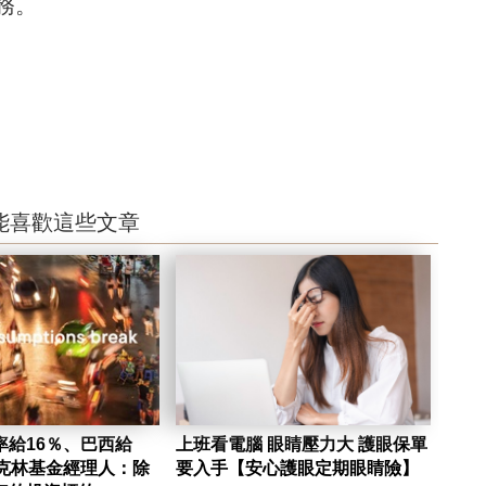
務。
能喜歡這些文章
率給16％、巴西給
上班看電腦 眼睛壓力大 護眼保單
蘭克林基金經理人：除
要入手【安心護眼定期眼睛險】