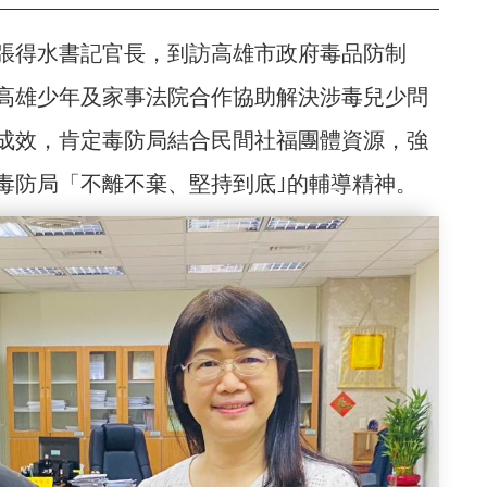
與張得水書記官長，到訪高雄市政府毒品防制
高雄少年及家事法院合作協助解決涉毒兒少問
成效，肯定毒防局結合民間社福團體資源，強
毒防局「不離不棄、堅持到底｣的輔導精神。