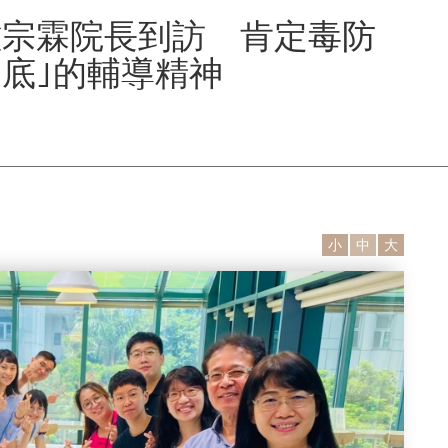
鍾宗霖院長到訪 肯定毒防
底｣的輔導精神
小
中
大