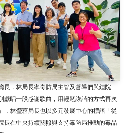
廳長，林局長率毒防局主管及督導們與鍾院
別獻唱一段感謝歌曲，用輕鬆詼諧的方式再次
」，林瑩蓉局長也以多元發展中心的標語「從
院長在中央持續關照與支持毒防局推動的毒品