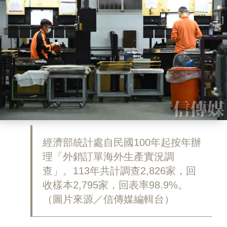
經濟部統計處自民國100年起按年辦
理「外銷訂單海外生產實況調
查」。113年共計調查2,826家，回
收樣本2,795家，回表率98.9%。
（圖片來源／信傳媒編輯台）