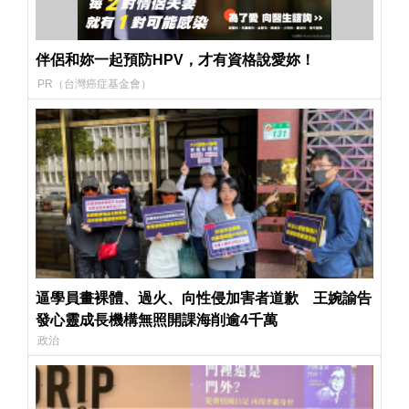
伴侶和妳一起預防HPV，才有資格說愛妳！
PR（台灣癌症基金會）
逼學員畫裸體、過火、向性侵加害者道歉 王婉諭告
發心靈成長機構無照開課海削逾4千萬
政治