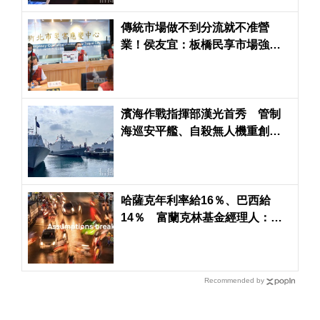
傳統市場做不到分流就不准營
業！侯友宜：板橋民享市場強制
停業3天
濱海作戰指揮部漢光首秀 管制
海巡安平艦、自殺無人機重創共
軍
哈薩克年利率給16％、巴西給
14％ 富蘭克林基金經理人：除
了AI還有很好的投資標的
Recommended by