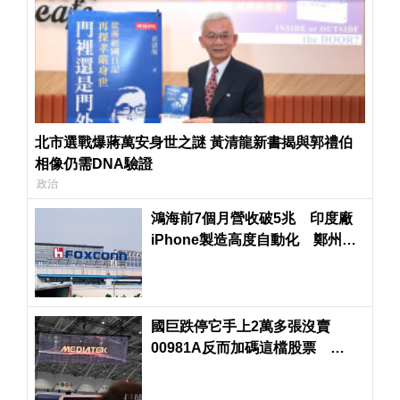
北市選戰爆蔣萬安身世之謎 黃清龍新書揭與郭禮伯
相像仍需DNA驗證
政治
鴻海前7個月營收破5兆 印度廠
iPhone製造高度自動化 鄭州生
產線大量減少
國巨跌停它手上2萬多張沒賣
00981A反而加碼這檔股票
00403A則加碼這檔