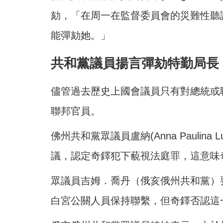
劾，「在周一在監督委員會的災難性聽
能彈劾她。」
共和黨議員揚言彈劾特勤局長
儘管過去歷史上國會議員只有對總統或
聯邦官員。
佛州共和黨眾議員盧納(Anna Paulin
議，認定奇鐸犯下藐視法庭罪，這意味
眾議員吉姆．喬丹（俄亥俄州共和黨）
白宮公關人員保持聯繫，但奇鐸否認這