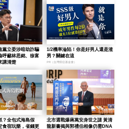
進黨立委涉暗助詐騙
1/2機率淪陷！你是好男人還是渣
諭呼籲林思銘、徐富
男？關鍵在這
來講清楚
PR（台灣癌症基金會）
抓？全包式海島假
北市選戰爆蔣萬安身世之謎 黃清
定食宿玩樂，省錢更
龍新書揭與郭禮伯相像仍需DNA