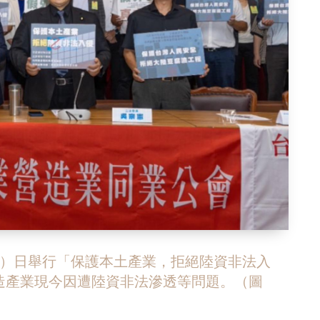
1）日舉行「保護本土產業，拒絕陸資非法入
造產業現今因遭陸資非法滲透等問題。（圖