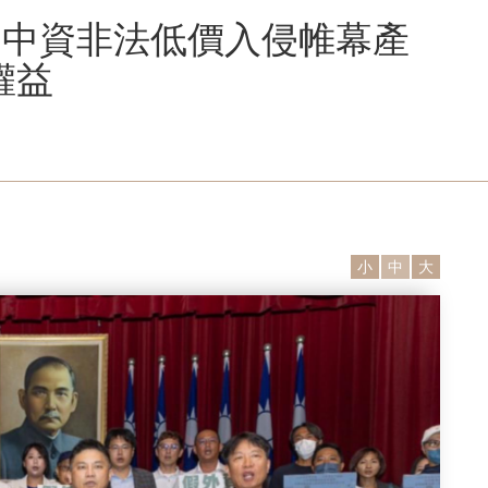
揭中資非法低價入侵帷幕產
權益
小
中
大