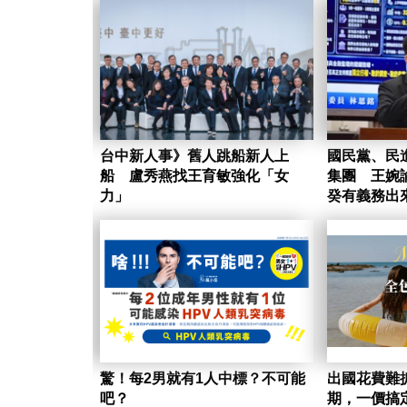
台中新人事》舊人跳船新人上
國民黨、民
船 盧秀燕找王育敏強化「女
集團 王婉
力」
癸有義務出
驚！每2男就有1人中標？不可能
出國花費難
吧？
期，一價搞