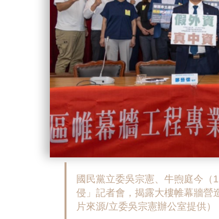
國民黨立委吳宗憲、牛煦庭今（
侵」記者會，揭露大樓帷幕牆營
片來源/立委吳宗憲辦公室提供）