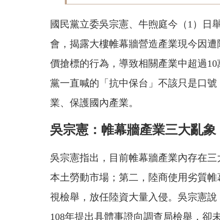
國民黨立委吳宗憲、牛煦庭今（1）日
會，揭露大樓帷幕牆營造產業現今因遭
價搶標的行為，導致相關產業中超過1
黨一直喊的「抗中保台」不該只是口號
業、保護國內產業。
吳宗憲：帷幕牆產業三大亂象
吳宗憲指出，目前帷幕牆產業內存在三
本土勞動市場；第二，陸商使用劣質帷
視檢舉，放任陸資大量入侵。吳宗憲說
108年提出具體事證向調查局檢舉，卻