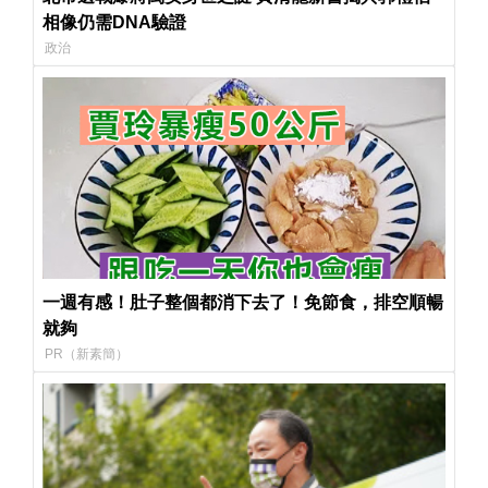
相像仍需DNA驗證
政治
一週有感！肚子整個都消下去了！免節食，排空順暢
就夠
PR（新素簡）