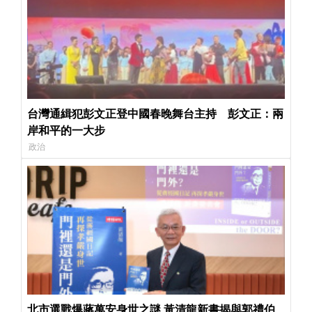
台灣通緝犯彭文正登中國春晚舞台主持 彭文正：兩
岸和平的一大步
政治
北市選戰爆蔣萬安身世之謎 黃清龍新書揭與郭禮伯