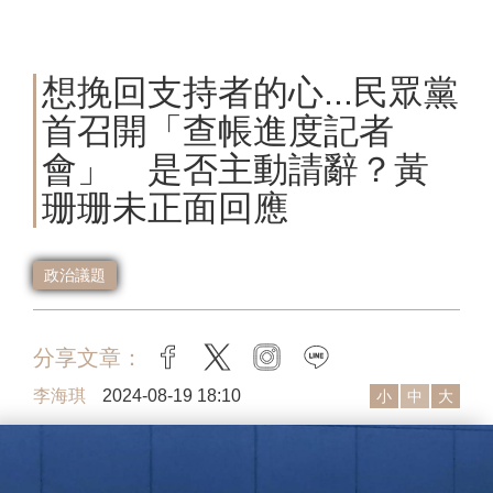
想挽回支持者的心...民眾黨
首召開「查帳進度記者
會」 是否主動請辭？黃
珊珊未正面回應
政治議題
分享文章：
facebook
twitter
instagram
line
李海琪
2024-08-19 18:10
小
中
大