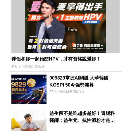
伴侶和妳一起預防HPV，才有資格說愛妳！
PR（台灣癌症基金會）
009829掌握AI關鍵 大華韓國
KOSPI 50今強勢開募
PR（大華銀全能行銷方案）
益生菌不是吃越多越好！胃腸科
醫師：益生元、抗性澱粉才是腸
道好菌的「大餐」