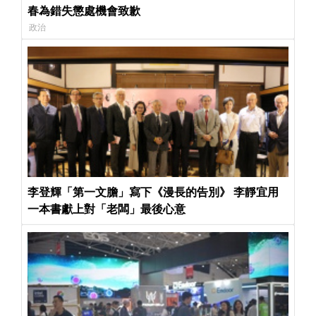
春為錯失懲處機會致歉
政治
李登輝「第一文膽」寫下《漫長的告別》 李靜宜用
一本書獻上對「老闆」最後心意