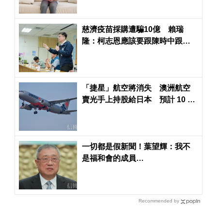
慈濟疫苗採購遭騙10億 賴瑞
隆：柯志恩應該要跟陳時中跟民
進黨政府道歉
「捷星」航空將消失 澳洲航空
賣光手上持股給日本 預計 10 月
對外公布全新品牌識別
一切都是假新聞！葉望輝：我不
是福和會的成員…
Recommended by