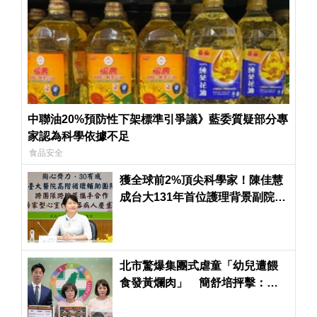
中聯油20%預防性下架標準引爭議》藍委質疑部分專
家認為科學依據不足
食品安全
獲全球前2%頂尖科學家！陳佳慧
成台大131年首位護理背景副院
長 同仁讚研究、行政兼具
北市驚爆集團式虐童「幼兒遭餵
食發黃爛肉」 簡舒培抨擊：蔣
萬安市府竟輕輕放下