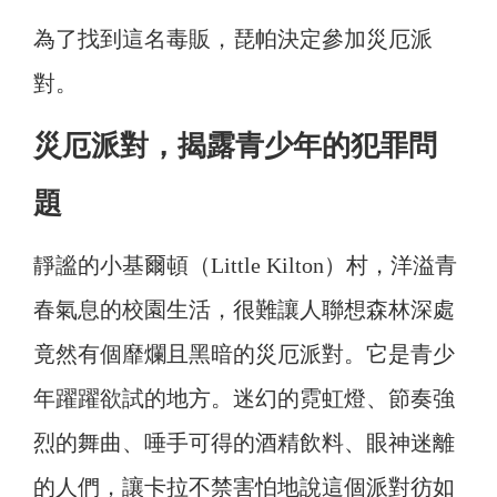
為了找到這名毒販，琵帕決定參加災厄派
對。
災厄派對，揭露青少年的犯罪問
題
靜謐的小基爾頓（Little Kilton）村，洋溢青
春氣息的校園生活，很難讓人聯想森林深處
竟然有個靡爛且黑暗的災厄派對。它是青少
年躍躍欲試的地方。迷幻的霓虹燈、節奏強
烈的舞曲、唾手可得的酒精飲料、眼神迷離
的人們，讓卡拉不禁害怕地說這個派對彷如