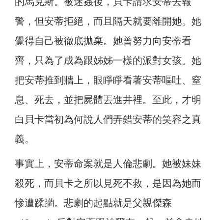
的馬克斯。被迷姦後，貝卡請求安蒂去報
警，但安蒂拒絕，而且隔天就要離開她。她
覺得自己被徹底拋棄。她曾努力向安蒂看
齊，只為了成為跟姊姊一樣的派對女孩。她
把安蒂推到牆上，眼睜睜看著安蒂嘔吐、窒
息、死去，並把屍體丟進井裡。至此，才明
白貝卡當初為何說人們弄錯安蒂的笑容之真
義。
事實上，安蒂命案就是人倫悲劇。她被妹妹
殺死，而貝卡之所以見死不救，是因為她而
慘遭蹂躪。悲劇的起點就是父親傑森