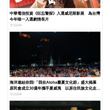
中華電信投資《狂忘警探》入選威尼斯影展 為台灣
今年唯一入選劇情長片
生活品味
海洋連結你我!「我在Aloha臺夏文化節」盛大揭幕
原民會成立30週年攜手夏威夷 以原住民族文化走向
世界
生活品味