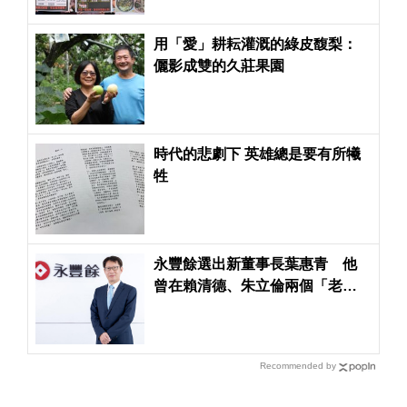
用「愛」耕耘灌溉的綠皮馥梨：
儷影成雙的久莊果園
時代的悲劇下 英雄總是要有所犧
牲
永豐餘選出新董事長葉惠青 他
曾在賴清德、朱立倫兩個「老
闆」下做事
Recommended by