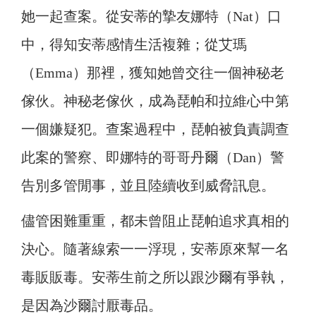
她一起查案。從安蒂的摯友娜特（Nat）口
中，得知安蒂感情生活複雜；從艾瑪
（Emma）那裡，獲知她曾交往一個神秘老
傢伙。神秘老傢伙，成為琵帕和拉維心中第
一個嫌疑犯。查案過程中，琵帕被負責調查
此案的警察、即娜特的哥哥丹爾（Dan）警
告別多管閒事，並且陸續收到威脅訊息。
儘管困難重重，都未曾阻止琵帕追求真相的
決心。隨著線索一一浮現，安蒂原來幫一名
毒販販毒。安蒂生前之所以跟沙爾有爭執，
是因為沙爾討厭毒品。