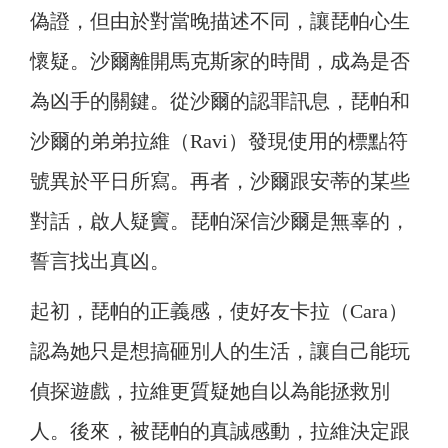
偽證，但由於對當晚描述不同，讓琵帕心生
懷疑。沙爾離開馬克斯家的時間，成為是否
為凶手的關鍵。從沙爾的認罪訊息，琵帕和
沙爾的弟弟拉維（Ravi）發現使用的標點符
號異於平日所寫。再者，沙爾跟安蒂的某些
對話，啟人疑竇。琵帕深信沙爾是無辜的，
誓言找出真凶。
起初，琵帕的正義感，使好友卡拉（Cara）
認為她只是想搞砸別人的生活，讓自己能玩
偵探遊戲，拉維更質疑她自以為能拯救別
人。後來，被琵帕的真誠感動，拉維決定跟