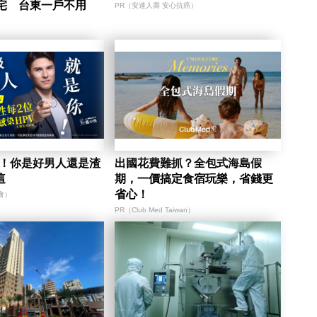
育宅 台東一戶不用
PR（安達人壽 安心抗癌）
陷！你是好男人還是渣
出國花費難抓？全包式海島假
這
期，一價搞定食宿玩樂，省錢更
省心！
會）
PR（Club Med Taiwan）