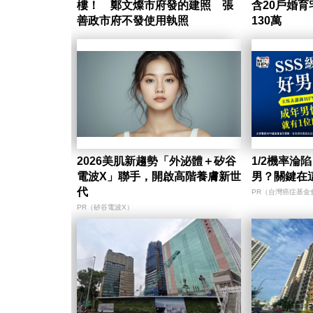
樓！ 鄭文燦市府發的建照 張
含20戶婚
善政市府不發使用執照
130萬
2026美肌新趨勢「外泌體＋矽谷
1/2機率淪
電波X」聯手，開啟高階養膚新世
男？關鍵在
代
PR（台灣癌症基金
PR（矽谷電波X）