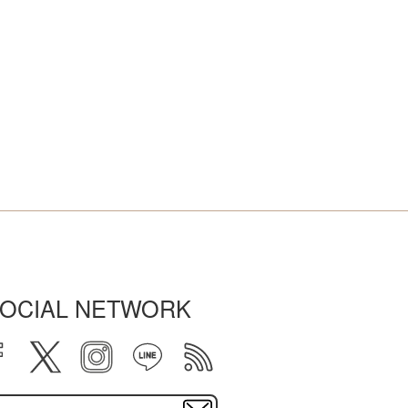
OCIAL NETWORK
facebook
twitter
instagram
line
rss