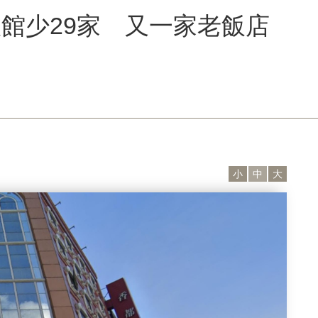
館少29家 又一家老飯店
小
中
大