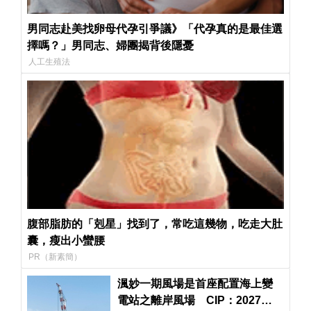
男同志赴美找卵母代孕引爭議》「代孕真的是最佳選
擇嗎？」男同志、婦團揭背後隱憂
人工生殖法
腹部脂肪的「剋星」找到了，常吃這幾物，吃走大肚
囊，瘦出小蠻腰
PR（新素簡）
渢妙一期風場是首座配置海上變
電站之離岸風場 CIP：2027年