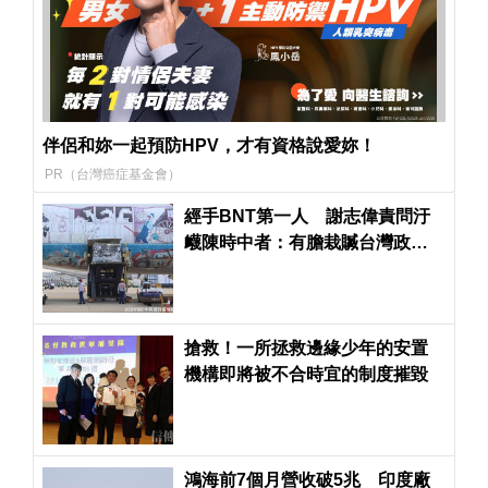
伴侶和妳一起預防HPV，才有資格說愛妳！
PR（台灣癌症基金會）
經手BNT第一人 謝志偉責問汙
衊陳時中者：有膽栽贓台灣政
府，不敢問罪中共政權
搶救！一所拯救邊緣少年的安置
機構即將被不合時宜的制度摧毀
鴻海前7個月營收破5兆 印度廠