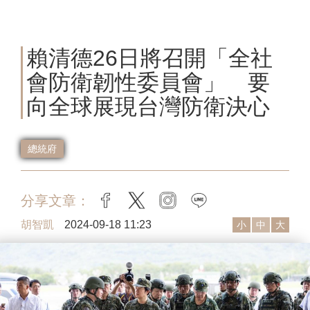
賴清德26日將召開「全社
會防衛韌性委員會」 要
向全球展現台灣防衛決心
總統府
分享文章：
facebook
twitter
instagram
line
胡智凱
2024-09-18 11:23
小
中
大