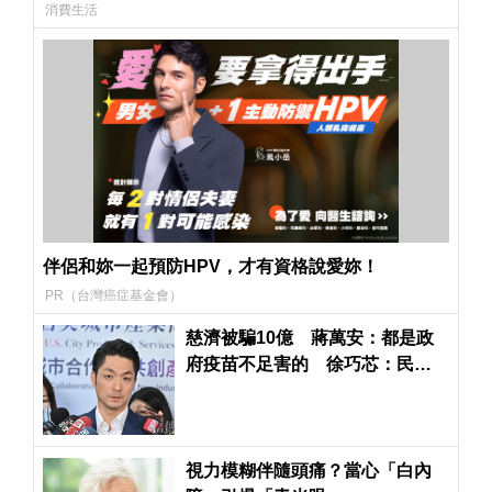
消費生活
伴侶和妳一起預防HPV，才有資格說愛妳！
PR（台灣癌症基金會）
慈濟被騙10億 蔣萬安：都是政
府疫苗不足害的 徐巧芯：民進
黨政府刻意阻擋民間採購
視力模糊伴隨頭痛？當心「白內