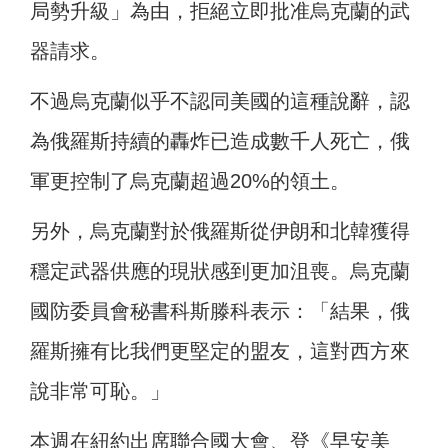
局勢升級」為由，拒絕立即批准烏克蘭的武
器請求。
不過烏克蘭似乎不認同美國的這種說辭，認
為俄羅斯持續的轟炸已造成數千人死亡，俄
軍更控制了烏克蘭超過20%的領土。
另外，烏克蘭對於俄羅斯從伊朗和北韓獲得
穩定武器供應的現狀感到更加沮喪。烏克蘭
國防委員會秘書科斯滕科表示：「結果，俄
羅斯擁有比我們更堅定的盟友，這對西方來
說非常可恥。」
本週在紐約出席聯合國大會、登《早安美