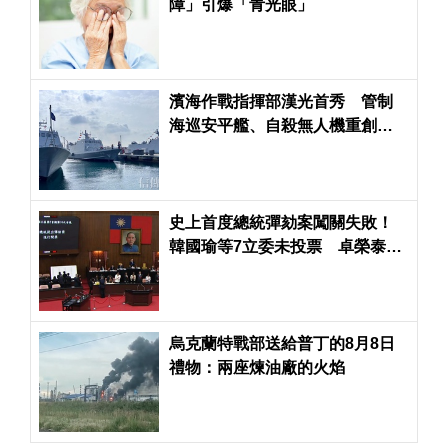
障」引爆「青光眼」
濱海作戰指揮部漢光首秀 管制
海巡安平艦、自殺無人機重創共
軍
史上首度總統彈劾案闖關失敗！
韓國瑜等7立委未投票 卓榮泰盼
朝野和解共生
烏克蘭特戰部送給普丁的8月8日
禮物：兩座煉油廠的火焰