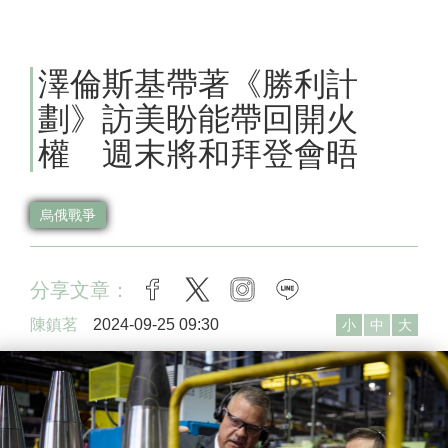
澤倫斯基帶著《勝利計
劃》訪美盼能帶回開火
權 週末將和拜登會晤
烏俄戰爭
分享文章：
facebook
twitter
instagram
line
陳鎮茗
2024-09-25 09:30
小
中
大