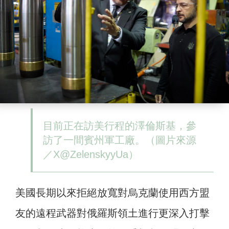
目前正在訪美行程的澤倫斯基，參
訪了一間賓州軍工廠。（圖片來源
／X@ZelenskyyUa）
美國長期以來拒絕放寬對烏克蘭使用西方盟
友的遠程武器對俄羅斯領土進行更深入打擊