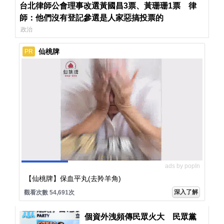
台北律師公會理事改選黃國昌3票、黃珊珊1票 律
師：他們沒有登記參選是人家惡搞投票的
政治
仙桃牌
PR
ads by popIn
【仙桃牌】保血平丸(去羚羊角)
深入了解
觀看次數 54,691次
個資外洩頻傳民眾火大 民眾黨