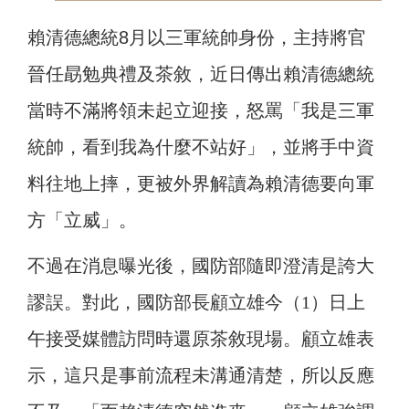
賴清德總統8月以三軍統帥身份，主持將官
晉任勗勉典禮及茶敘，近日傳出賴清德總統
當時不滿將領未起立迎接，怒罵「我是三軍
統帥，看到我為什麼不站好」，並將手中資
料往地上摔，
更被外界解讀為賴清德要向軍
方「立威」。
不過在消息曝光後，國防部隨即澄清是誇大
謬誤。對此，國防部長顧立雄今（1）日上
午接受媒體訪問時還原茶敘現場。顧立雄表
示，這只是事前流程未溝通清楚，所以反應