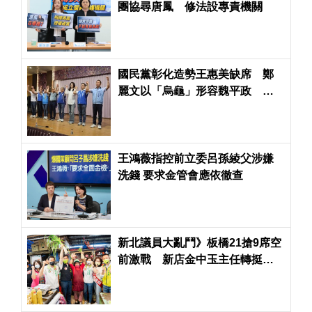
團協尋唐鳳 修法設專責機關
國民黨彰化造勢王惠美缺席 鄭
麗文以「烏龜」形容魏平政 喊
「保住中台灣」
王鴻薇指控前立委呂孫綾父涉嫌
洗錢 要求金管會應依徹查
新北議員大亂鬥》板橋21搶9席空
前激戰 新店金中玉主任轉挺民
眾黨打亂藍綠佈局