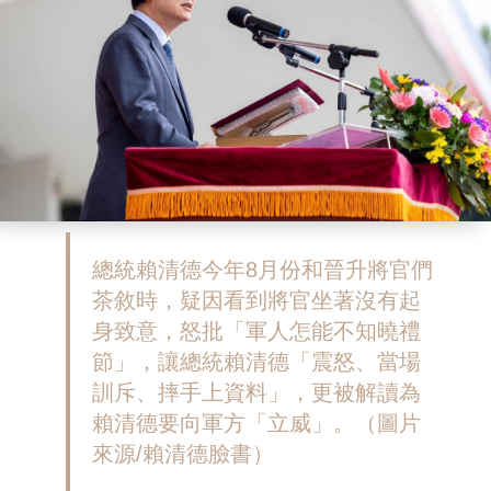
總統賴清德今年8月份和晉升將官們
茶敘時，疑因看到將官坐著沒有起
身致意，怒批「軍人怎能不知曉禮
節」，讓總統賴清德「震怒、當場
訓斥、摔手上資料」，更被解讀為
賴清德要向軍方「立威」。（圖片
來源/賴清德臉書）