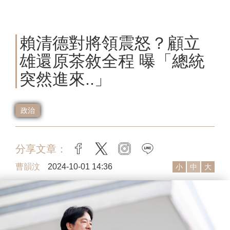
賴清德對將領震怒？顧立
雄還原茶敘全程 曝「總統
突然進來..」
政治
分享文章：
facebook
twitter
instagram
line
曹韻汶
2024-10-01 14:36
小
中
大