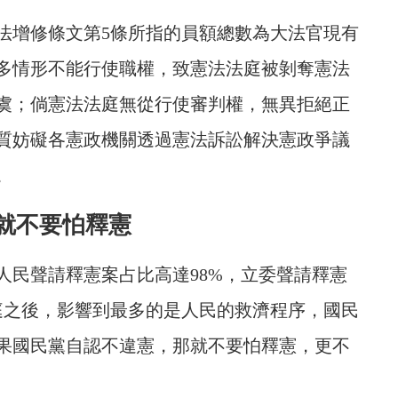
法增修條文第5條所指的員額總數為大法官現有
多情形不能行使職權，致憲法法庭被剝奪憲法
虞；倘憲法法庭無從行使審判權，無異拒絕正
質妨礙各憲政機關透過憲法訴訟解決憲政爭議
。
就不要怕釋憲
人民聲請釋憲案占比高達98%，立委聲請釋憲
庭之後，影響到最多的是人民的救濟程序，國民
果國民黨自認不違憲，那就不要怕釋憲，更不