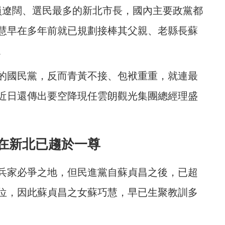
幅員遼闊、選民最多的新北市長，國內主要政黨都
慧早在多年前就已規劃接棒其父親、老縣長蘇
。
的國民黨，反而青黃不接、包袱重重，就連最
近日還傳出要空降現任雲朗觀光集團總經理盛
在新北已趨於一尊
兵家必爭之地，但民進黨自蘇貞昌之後，已超
大位，因此蘇貞昌之女蘇巧慧，早已生聚教訓多