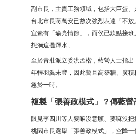
副市長，主責工務領域，包括大巨蛋、
台北市長蔣萬安已數次強烈表達「不放
宜素有「瑜亮情節」，而侯已欽點接班
想淌這攤渾水。
至於青壯派立委洪孟楷，藍營人士指出
年輕羽翼未豐，因此暫且高築牆、廣積
急於一時。
複製「張善政模式」？傳藍營
眼見李四川等人要嘛沒意願、要嘛沒把握
桃園市長選舉「張善政模式」，空降一