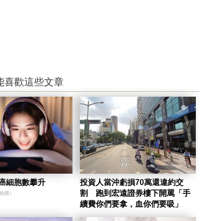
能喜歡這些文章
 癌細胞數攀升
投資人當沖虧損70萬還違約交
割 跑到宏遠證券樓下開罵「手
心抗癌）
續費你們要拿，血你們要吸」