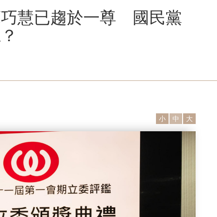
蘇巧慧已趨於一尊 國民黨
仁？
小
中
大