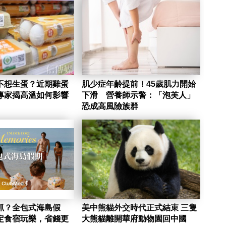
不想生蛋？近期雞蛋
肌少症年齡提前！45歲肌力開始
專家揭高溫如何影響
下滑 營養師示警：「泡芙人」
恐成高風險族群
抓？全包式海島假
美中熊貓外交時代正式結束 三隻
定食宿玩樂，省錢更
大熊貓離開華府動物園回中國