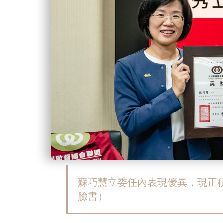
蘇巧慧立委任內表現優異，現正
臉書）