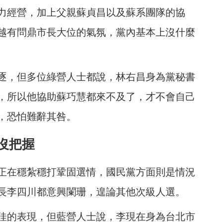
力經營，加上父親蘇貞昌以及蘇系團隊的協
越有問鼎市長大位的氣氛，黨內基本上沒什麼
逐，但多位綠營人士都說，林右昌身為黨秘書
，所以他協助蘇巧慧都來不及了，才不會自己
，恐怕難辭其咎。
沒把握
正在穩紮穩打鞏固選情，國民黨方面則是情況
長李四川都意興闌珊，遑論其他次級人選。
佳的表現，但藍營人士說，李現在身為台北市