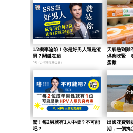
1/2機率淪陷！你是好男人還是渣
天氣熱到雞
男？關鍵在這
供應吃緊 
蛋雞
PR（台灣癌症基金會）
驚！每2男就有1人中標？不可能
出國花費難
吧？
期，一價搞