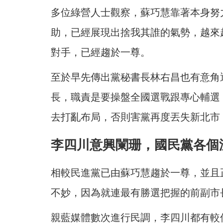
多位綠營人士觀察，蘇巧慧靠著本身努
助，已經展現出捨我其誰的氣勢，越來
對手，已經趨於一尊。
至於早先傳出黨秘書長林右昌也有意角
長，職責是要操盤全國選戰跟專心輔選
去打亂布局，否則害黨再度丟失新北市
李四川意興闌珊，國民黨各個
相較民進黨已由蘇巧慧趨於一尊，並且
不妙，因為就連最有勝選把握的前副市
親藍媒體數次進行民調，李四川都有較