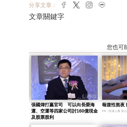
分享文章：
facebook
twitter
instagram
line
文章關鍵字
您也可
張國煒打贏官司 可以向長榮海
報復性熬夜
運、空運等四家公司討160億現金
PR（安達人壽 安
及股票股利