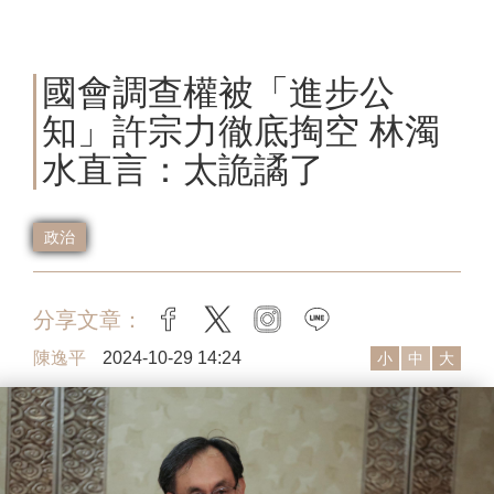
國會調查權被「進步公
知」許宗力徹底掏空 林濁
水直言：太詭譎了
政治
分享文章：
facebook
twitter
instagram
line
陳逸平
2024-10-29 14:24
小
中
大