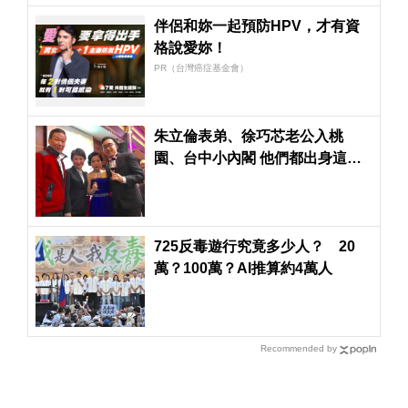
伴侶和妳一起預防HPV，才有資
格說愛妳！
PR（台灣癌症基金會）
朱立倫表弟、徐巧芯老公入桃
園、台中小內閣 他們都出身這家
網路公司
725反毒遊行究竟多少人？ 20
萬？100萬？AI推算約4萬人
Recommended by