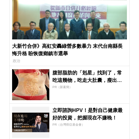
大新竹合併》高虹安轟綠營多數暴力 末代台南縣長
悔升格 盼恢復鄉鎮市選舉
政治
腹部脂肪的「剋星」找到了，常
吃這幾物，吃走大肚囊，瘦出小
蠻腰
PR（新素簡）
立即諮詢HPV！是對自己健康最
好的投資，把握現在不嫌晚！
PR（台灣癌症基金會）