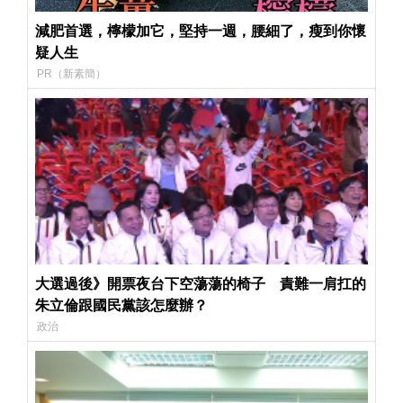
減肥首選，檸檬加它，堅持一週，腰細了，瘦到你懷
疑人生
PR（新素簡）
大選過後》開票夜台下空蕩蕩的椅子 責難一肩扛的
朱立倫跟國民黨該怎麼辦？
政治