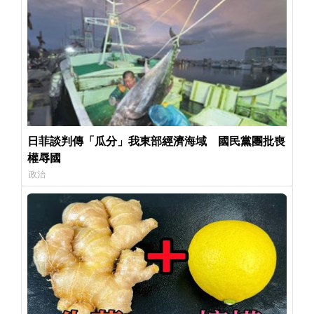
日菲談判傳「瓜分」我東部經濟海域 國民黨團批喪
權辱國
政治