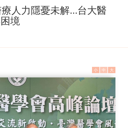
療人力隱憂未解...台大醫
解困境
小
中
大