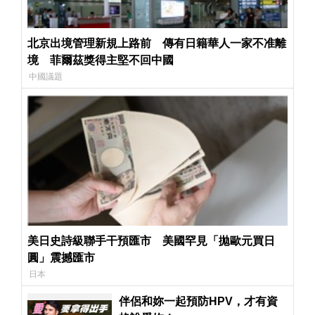
北京出境管理新規上路前 傳有日籍華人一家不准離
境 菲爾茲獎得主堅不回中國
中國議題
美日史詩級聯手干預匯市 美國罕見「拋歐元買日
圓」震撼匯市
日本
伴侶和妳一起預防HPV，才有資