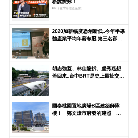
格說愛妳！
PR（台灣癌症基金會）
2020加薪幅度恐創新低..今年半導
體產業平均年薪奪冠 第三名卻出
乎意料...
胡志強蓋、林佳龍拆、盧秀燕想
蓋回來..台中BRT是史上最扯交通
建設？
國泰桃園置地廣場B區建築師隊
樓！ 鄭文燦市府發的建照 張
善政市府不發使用執照