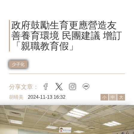
政府鼓勵生育更應營造友
善養育環境 民團建議 增訂
「親職教育假」
少子化
分享文章：
facebook
twitter
instagram
line
胡晴美
2024-11-13 16:32
小
中
大