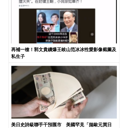
再補一槍！郭文貴續爆王岐山范冰冰性愛影像截圖及
私生子
美日史詩級聯手干預匯市 美國罕見「拋歐元買日