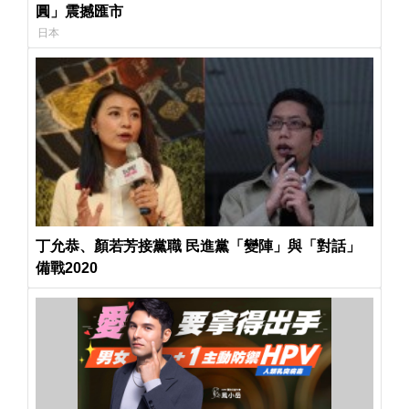
圓」震撼匯市
日本
丁允恭、顏若芳接黨職 民進黨「變陣」與「對話」
備戰2020