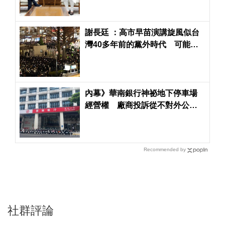
謝長廷 ：高市早苗演講旋風似台
灣40多年前的黨外時代 可能拿
下半數席次
內幕》華南銀行神祕地下停車場
經營權 廠商投訴從不對外公開
招標恐罔顧股東權益
Recommended by
社群評論