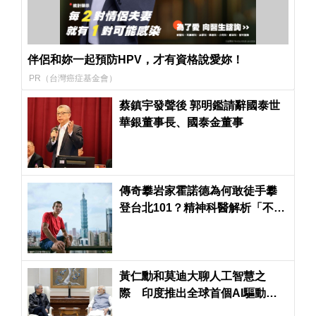
伴侶和妳一起預防HPV，才有資格說愛妳！
PR（台灣癌症基金會）
蔡鎮宇發聲後 郭明鑑請辭國泰世
華銀董事長、國泰金董事
傳奇攀岩家霍諾德為何敢徒手攀
登台北101？精神科醫解析「不怕
死」背後的大腦祕密
黃仁勳和莫迪大聊人工智慧之
際 印度推出全球首個AI驅動反
無人機防衛系統